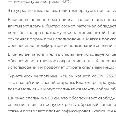
температура экстрима: -13°С.
Это усредненные показатели температуры, посколь
В качестве внешнего материала гладкая ткань полиэ
впитывает влагу и быстро сохнет. Материал обладае
воды благодаря плотному переплетению нитей. Ткан
сохраняет форму при использовании. Мягкая подкла
обеспечивает комфортное использование спальника
В качестве наполнителя в спальнике используется 
обеспечивает отличное сохранение тепла. Хлопковы
использовании и позволяет стирать спальный мешо
Туристический спальный мешок Naturehike CNK235
— с правой или с левой стороны. Благодаря проду
левой молниями могут соединяться между собой, о
Ширина спальника 80 см, что обеспечивает свободу
спальника также предусмотрен U-образный капюшо
стяжки позволяют плотно зафиксировать капюшон на