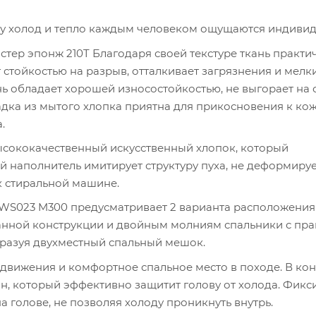
ку холод и тепло каждым человеком ощущаются индивид
стер эпонж 210T Благодаря своей текстуре ткань практи
т стойкостью на разрыв, отталкивает загрязнения и мелк
ь обладает хорошей износостойкостью, не выгорает на 
дка из мытого хлопка приятна для прикосновения к кож
.
высококачественный искусственный хлопок, который
й наполнитель имитирует структуру пуха, не деформируе
к стиральной машине.
0WS023 M300 предусматривает 2 варианта расположени
манной конструкции и двойным молниям спальники с пра
бразуя двухместный спальный мешок.
 движения и комфортное спальное место в походе. В ко
н, который эффективно защитит голову от холода. Фик
 голове, не позволяя холоду проникнуть внутрь.