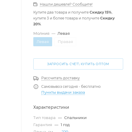
Нашли дешевле? Сообщите!
Купите два товара и получите
Скидку 15%
,
купите 3 и более товара и получите
Скидку
20%
.
Молния
—
Левая
Левая
Правая
ЗАПРОСИТЬ СЧЁТ\ КУПИТЬ ОПТОМ
Рассчитать доставку
Самовывоз сегодня - бесплатно
Пункты выдачи заказа
Характеристики
Тип товара
—
Спальники
Гарантия
—
1 год
Длина, см
—
220