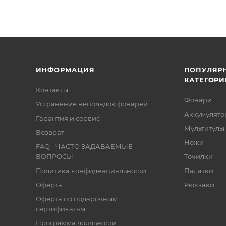
ИНФОРМАЦИЯ
ПОПУЛЯР
КАТЕГОРИ
Контакты
Фонари
Устранение неполадок фонарей
Аккумулято
Гарантия и сервис
Мультитулы
Возврат
Ножи
FAQ - ЧАСТО ЗАДАВАЕМЫЕ
ВОПРОСЫ
Точилки
Политика конфиденциальности
Палатки
Оферта
Рюкзаки
Оферта по подарочным
сертификатам
Программа лояльности