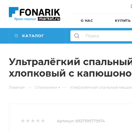
О НАС
КУПИТЬ
КАТАЛОГ
Ультралёгкий спальны
хлопковый с капюшоном
—
—
Главная
Спальники
Ультралёгкий спальный мешок
Артикул:
6927595775974