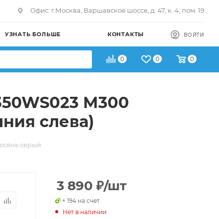
Офис: г.Москва, Варшавское шоссе, д. 47, к. 4, пом. 19
УЗНАТЬ БОЛЬШЕ
КОНТАКТЫ
ВОЙТИ
0
0
0
2350WS023 M300
ния слева)
осень серый
3 890
₽
/шт
+ 194 на счет
Нет в наличии