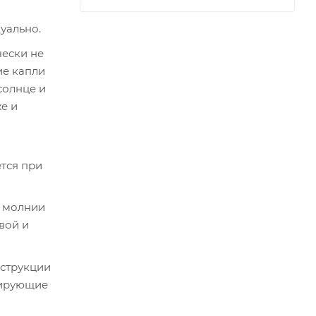
уально.
чески не
ие капли
солнце и
е и
тся при
я молнии
вой и
нструкции
сирующие