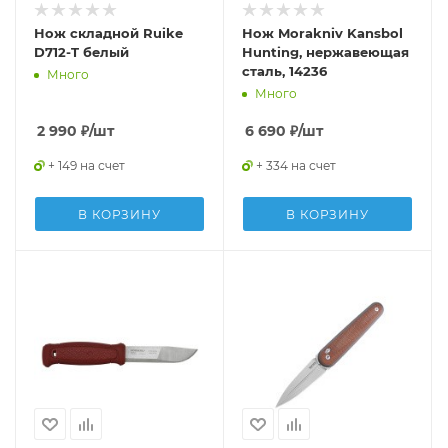
Нож складной Ruike
Нож Morakniv Kansbol
D712-T белый
Hunting, нержавеющая
сталь, 14236
Много
Много
2 990
₽
/шт
6 690
₽
/шт
+ 149 на счет
+ 334 на счет
В КОРЗИНУ
В КОРЗИНУ