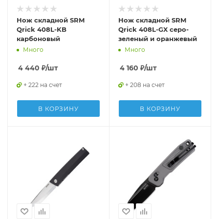
Нож складной SRM
Нож складной SRM
Qrick 408L-KB
Qrick 408L-GX серо-
карбоновый
зеленый и оранжевый
Много
Много
4 440
₽
/шт
4 160
₽
/шт
+ 222 на счет
+ 208 на счет
В КОРЗИНУ
В КОРЗИНУ