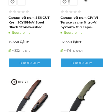
Складной нож SENCUT
Складной нож CIVIVI
Kyril 9Cr18MoV Steel
Teraxe сталь Nitro-V,
Black Stonewashed
рукоять G10 серо-
Handle Black Micarta
черная
Достаточно
Достаточно
6 650
₽
/шт
12 330
₽
/шт
+ 332 на счет
+ 616 на счет
В КОРЗИНУ
В КОРЗИНУ