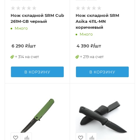
Нож складной SRM Cub
Нож складной SRM
261M-GB черный
Asika 411L-MN
коричневый
Много
Много
6 290
₽
/шт
4 390
₽
/шт
+ 314 на счет
+ 219 на счет
В КОРЗИНУ
В КОРЗИНУ