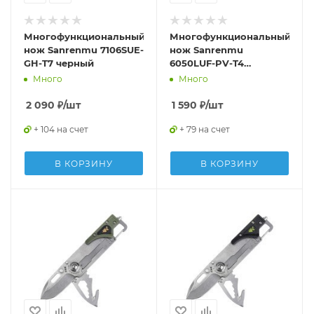
Многофункциональный
Многофункциональный
нож Sanrenmu 7106SUE-
нож Sanrenmu
GH-T7 черный
6050LUF-PV-T4
коричневый
Много
Много
2 090
₽
/шт
1 590
₽
/шт
+ 104 на счет
+ 79 на счет
В КОРЗИНУ
В КОРЗИНУ