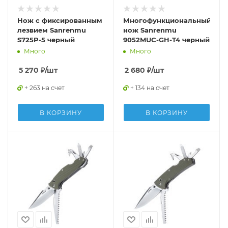
Нож с фиксированным
Многофункциональный
лезвием Sanrenmu
нож Sanrenmu
S725P-5 черный
9052MUC-GH-T4 черный
Много
Много
5 270
₽
/шт
2 680
₽
/шт
+ 263 на счет
+ 134 на счет
В КОРЗИНУ
В КОРЗИНУ