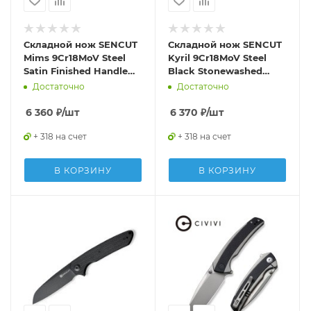
Складной нож SENCUT
Складной нож SENCUT
Mims 9Cr18MoV Steel
Kyril 9Cr18MoV Steel
Satin Finished Handle
Black Stonewashed
G10 Black
Handle G10 Black
Достаточно
Достаточно
6 360
₽
/шт
6 370
₽
/шт
+ 318 на счет
+ 318 на счет
В КОРЗИНУ
В КОРЗИНУ