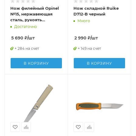
Нож филейный Opinel
Нож складной Ruike
№15, нержавеющая
D712-B черный
сталь, рукоять
Много
оливковое дерево
Достаточно
5 690
₽
/шт
2 990
₽
/шт
+ 284 на счет
+ 149 на счет
В КОРЗИНУ
В КОРЗИНУ