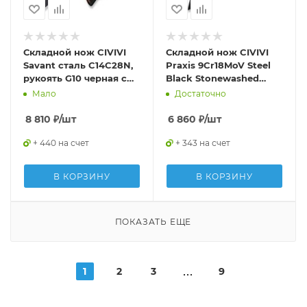
Складной нож CIVIVI
Складной нож CIVIVI
Savant сталь C14C28N,
Praxis 9Cr18MoV Steel
рукоять G10 черная с
Black Stonewashed
деревом
Handle G10 OD Green
Мало
Достаточно
8 810
₽
/шт
6 860
₽
/шт
+ 440 на счет
+ 343 на счет
В КОРЗИНУ
В КОРЗИНУ
ПОКАЗАТЬ ЕЩЕ
1
2
3
9