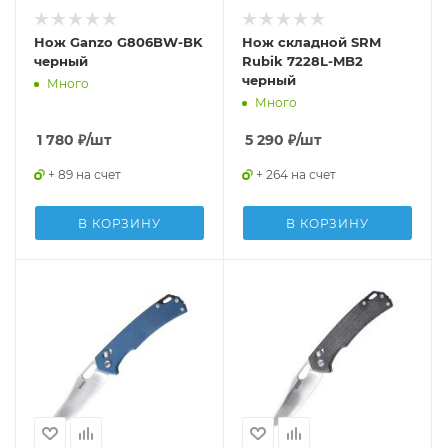
Нож Ganzo G806BW-BK
Нож складной SRM
черный
Rubik 7228L-MB2
черный
Много
Много
1 780
₽
/шт
5 290
₽
/шт
+ 89 на счет
+ 264 на счет
В КОРЗИНУ
В КОРЗИНУ