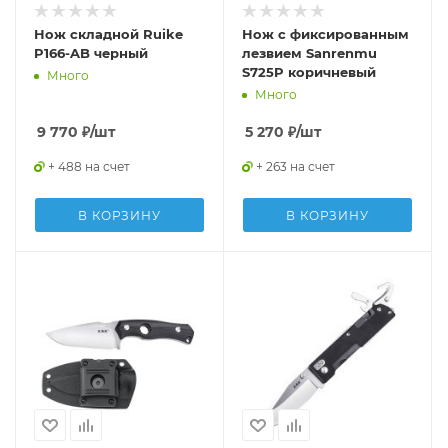
Нож складной Ruike
Нож с фиксированным
P166-AB черный
лезвием Sanrenmu
S725P коричневый
Много
Много
9 770
₽
/шт
5 270
₽
/шт
+ 488 на счет
+ 263 на счет
В КОРЗИНУ
В КОРЗИНУ