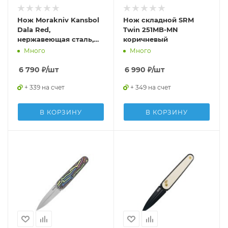
Нож Morakniv Kansbol
Нож складной SRM
Dala Red,
Twin 251MB-MN
нержавеющая сталь,
коричневый
14143
Много
Много
6 790
₽
/шт
6 990
₽
/шт
+ 339 на счет
+ 349 на счет
В КОРЗИНУ
В КОРЗИНУ