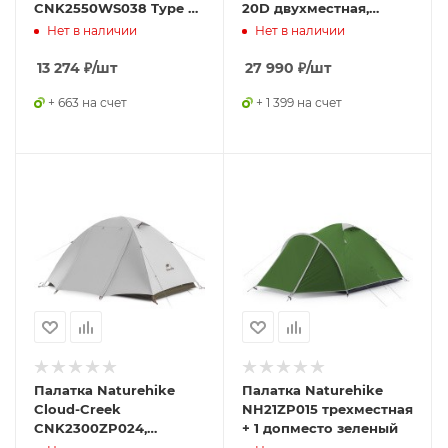
CNK2550WS038 Type A,
20D двухместная,
двухместная, зеленая
зеленая
Нет в наличии
Нет в наличии
13 274
₽
/шт
27 990
₽
/шт
+ 663 на счет
+ 1 399 на счет
Палатка Naturehike
Палатка Naturehike
Cloud-Creek
NH21ZP015 трехместная
CNK2300ZP024,
+ 1 допместо зеленый
двухместная белый