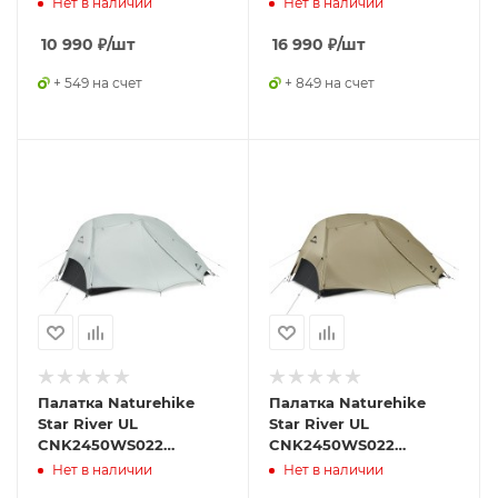
Нет в наличии
Нет в наличии
10 990
₽
/шт
16 990
₽
/шт
+ 549 на счет
+ 849 на счет
Палатка Naturehike
Палатка Naturehike
Star River UL
Star River UL
CNK2450WS022
CNK2450WS022
двухместная серая
двухместная бежевая
Нет в наличии
Нет в наличии