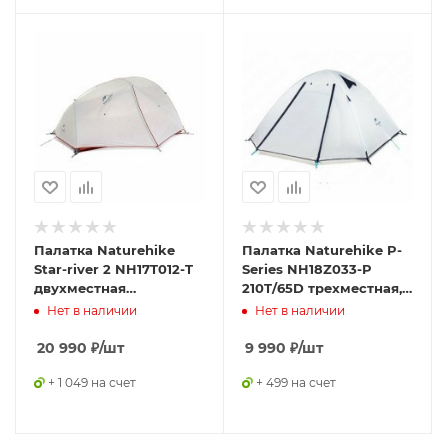
Палатка Naturehike
Палатка Naturehike P-
Star-river 2 NH17T012-T
Series NH18Z033-P
двухместная
210T/65D трехместная,
сверхлегкая с
белая, 6927595729663
Нет в наличии
Нет в наличии
ковриком, серо-черная,
6927595716489
20 990
₽
/шт
9 990
₽
/шт
+ 1 049 на счет
+ 499 на счет