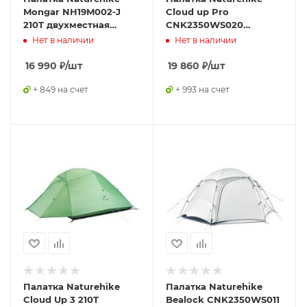
Mongar NH19M002-J
Cloud up Pro
210T двухместная
CNK2350WS020
сверхлегкая, синяя
двухместная
Нет в наличии
Нет в наличии
Navy Blue,
коричневый,
6975641880998
6976507662550
16 990
₽
/шт
19 860
₽
/шт
+ 849 на счет
+ 993 на счет
Палатка Naturehike
Палатка Naturehike
Cloud Up 3 210T
Bealock CNK2350WS011