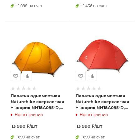
+ 1 098 на счет
+ 1 436 на счет
Палатка одноместная
Палатка одноместная
Naturehike сверхлегкая
Naturehike сверхлегкая
+ коврик NH18A095-D,
+ коврик NH18A095-D,
оранжевая,
оранжевая,
Нет в наличии
Нет в наличии
6927595701836
6927595701805
13 990
₽
/шт
13 990
₽
/шт
+ 699 на счет
+ 699 на счет