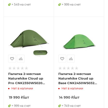
+ 549 на счет
+ 999 на счет
Палатка 2-местная
Палатка 2-местная
Naturehike Cloud up
Naturehike Cloud up
Pro CNK2350WS020
Base CNK2450WS032
зеленый
оранжевый
Нет в наличии
Нет в наличии
19 990
₽
/шт
14 990
₽
/шт
+ 999 на счет
+ 749 на счет