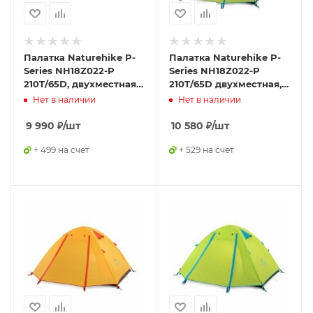
Палатка Naturehike P-
Палатка Naturehike P-
Series NH18Z022-P
Series NH18Z022-P
210T/65D, двухместная,
210T/65D двухместная,
серо-голубая,
светло-зеленая 2,
Нет в наличии
Нет в наличии
6927595783597
6975641887782
9 990
₽
/шт
10 580
₽
/шт
+ 499 на счет
+ 529 на счет