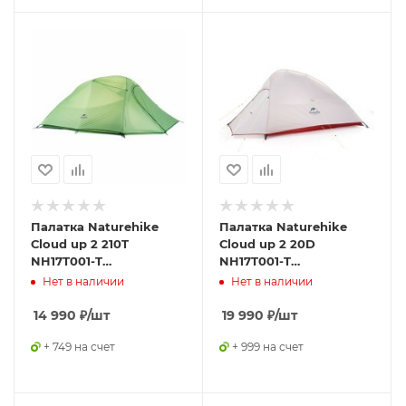
Палатка Naturehike
Палатка Naturehike
Сloud up 2 210T
Сloud up 2 20D
NH17T001-T
NH17T001-T
двухместная с
двухместная с
Нет в наличии
Нет в наличии
ковриком, зеленая,
ковриком, серая,
6927595730577
6927595724668
14 990
₽
/шт
19 990
₽
/шт
+ 749 на счет
+ 999 на счет