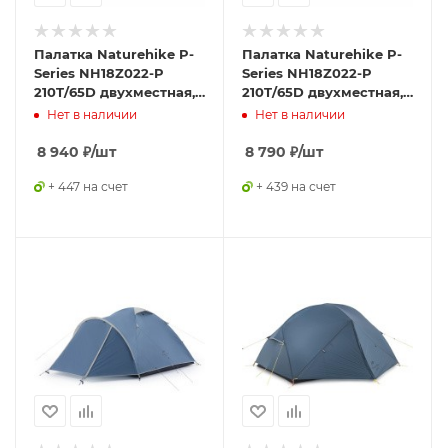
Палатка Naturehike P-
Палатка Naturehike P-
Series NH18Z022-P
Series NH18Z022-P
210T/65D двухместная,
210T/65D двухместная,
оранжевая 2,
зеленая 2,
Нет в наличии
Нет в наличии
6927595729618
6927595762622
8 940
₽
/шт
8 790
₽
/шт
+ 447 на счет
+ 439 на счет