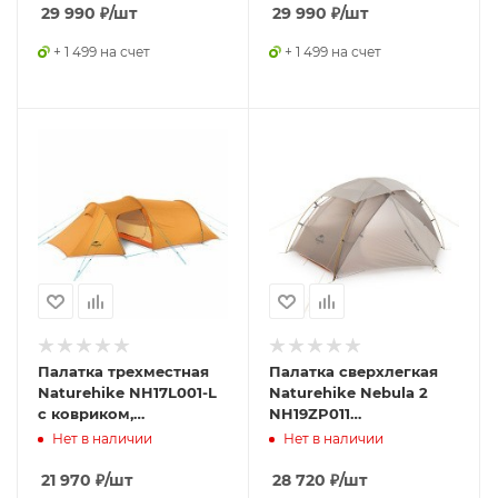
29 990
₽
/шт
29 990
₽
/шт
+ 1 499 на счет
+ 1 499 на счет
Палатка трехместная
Палатка сверхлегкая
Naturehike NH17L001-L
Naturehike Nebula 2
с ковриком,
NH19ZP011
оранжевая,
двухместная, серая,
Нет в наличии
Нет в наличии
6927595724729
6927595745656
21 970
₽
/шт
28 720
₽
/шт