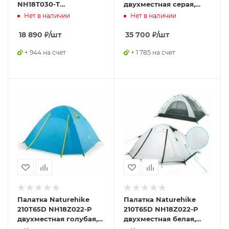
NH18T030-T
двухместная серая,
трехместная с
6976507661607
Нет в наличии
Нет в наличии
ковриком, зеленый,
6927595730621
18 890
₽
/шт
35 700
₽
/шт
+ 944 на счет
+ 1 785 на счет
Палатка Naturehike
Палатка Naturehike
210T65D NH18Z022-P
210T65D NH18Z022-P
двухместная голубая,
двухместная белая,
6927595729595
6927595729625