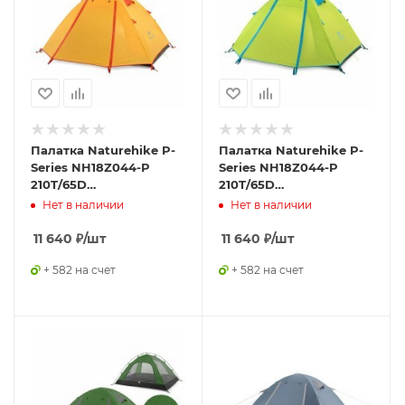
Палатка Naturehike P-
Палатка Naturehike P-
Series NH18Z044-P
Series NH18Z044-P
210T/65D
210T/65D
четырехместная,
четырехместная,
Нет в наличии
Нет в наличии
оранжевая,
зеленая, 6927595729687
6927595729694
11 640
₽
/шт
11 640
₽
/шт
+ 582 на счет
+ 582 на счет