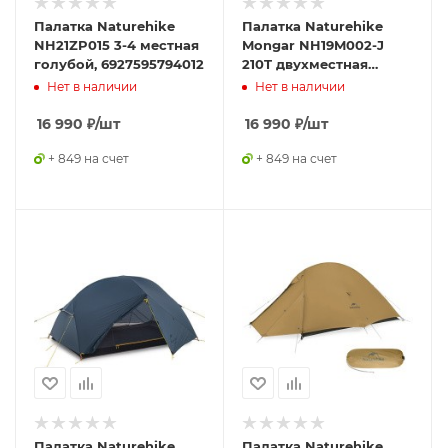
Палатка Naturehike
Палатка Naturehike
NH21ZP015 3-4 местная
Mongar NH19M002-J
голубой, 6927595794012
210T двухместная
сверхлегкая, синяя
Нет в наличии
Нет в наличии
Phantom Blue,
6975641882596
16 990
₽
/шт
16 990
₽
/шт
+ 849 на счет
+ 849 на счет
Палатка Naturehike
Палатка Naturehike