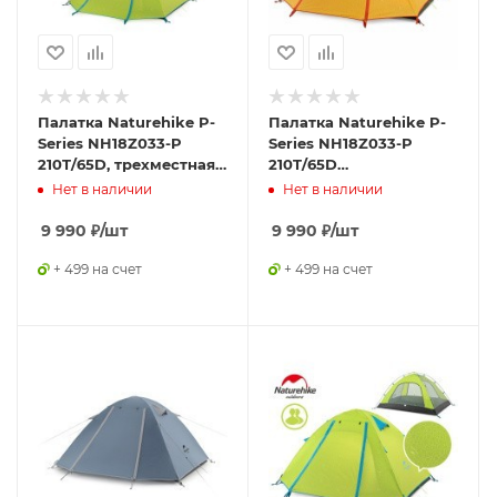
Палатка Naturehike P-
Палатка Naturehike P-
Series NH18Z033-P
Series NH18Z033-P
210T/65D, трехместная,
210T/65D
светло-зеленая,
оранжевая,6927595729656
Нет в наличии
Нет в наличии
6975641887492
9 990
₽
/шт
9 990
₽
/шт
+ 499 на счет
+ 499 на счет