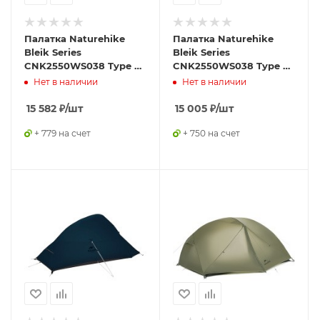
Палатка Naturehike
Палатка Naturehike
Bleik Series
Bleik Series
CNK2550WS038 Type B,
CNK2550WS038 Type A,
трехместная, зеленая
трехместная, зеленая
Нет в наличии
Нет в наличии
15 582
₽
/шт
15 005
₽
/шт
+ 779 на счет
+ 750 на счет