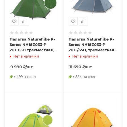
Палатка Naturehike P-
Палатка Naturehike P-
Series NH18Z033-P
Series NH18Z033-P
210T65D трехместная,
210T/65D, трехместная,
темно-зеленая,
серо-голубая,
Нет в наличии
Нет в наличии
6927595762639
6927595783634
9 990
₽
/шт
11 690
₽
/шт
+ 499 на счет
+ 584 на счет