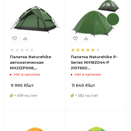
1
Палатка Naturehike
Палатка Naturehike P-
автоматическая
Series NH18Z044-P
NH21ZP008,
210T65D
трехместная, зеленая,
четырехместная,
Нет в наличии
Нет в наличии
6976023922336
темно-зеленая,
6927595762646
9 990
₽
/шт
11 640
₽
/шт
+ 499 на счет
+ 582 на счет