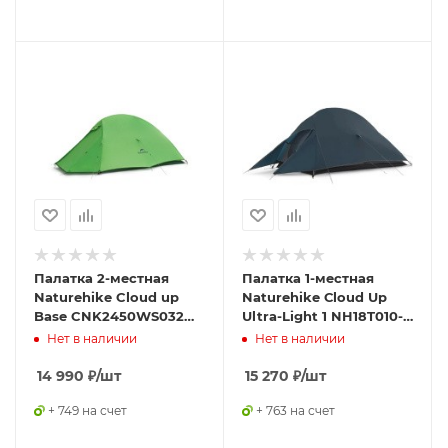
Палатка 2-местная
Палатка 1-местная
Naturehike Cloud up
Naturehike Сloud Up
Base CNK2450WS032
Ultra-Light 1 NH18T010-T
зеленый
с ковриком, синий
Нет в наличии
Нет в наличии
14 990
₽
/шт
15 270
₽
/шт
+ 749 на счет
+ 763 на счет