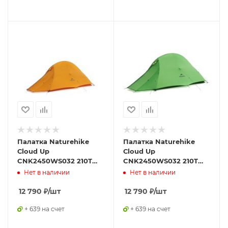
Палатка Naturehike
Палатка Naturehike
Сloud Up
Сloud Up
CNK2450WS032 210T
CNK2450WS032 210T
одноместная
одноместная
Нет в наличии
Нет в наличии
оранжевая,6927595798577
зелёная,6927595798614
12 790
₽
/шт
12 790
₽
/шт
+ 639 на счет
+ 639 на счет