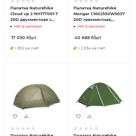
Палатка Naturehike
Палатка Naturehike
Сloud up 2 NH17T001-T
Mongar CNK2550WS037
20D двухместная с
20D трехместная,
ковриком, синяя
зеленый
Нет в наличии
Нет в наличии
17 050
₽
/шт
40 688
₽
/шт
+ 852 на счет
+ 2 034 на счет
Палатка Naturehike
Палатка Naturehike