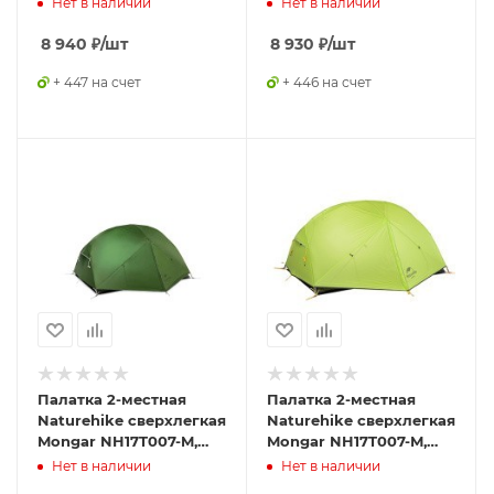
Нет в наличии
Нет в наличии
8 940
₽
/шт
8 930
₽
/шт
+ 447 на счет
+ 446 на счет
Палатка 2-местная
Палатка 2-местная
Naturehike сверхлегкая
Naturehike сверхлегкая
Mongar NH17T007-M,
Mongar NH17T007-M,
210T , зеленый,
20D , светло-зеленый,
Нет в наличии
Нет в наличии
6927595767658
6927595708088