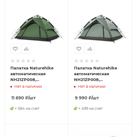
Палатка Naturehike
Палатка Naturehike
автоматическая
автоматическая
NH21ZP008,
NH21ZP008,
четырехместная,
трехместная, серо-
Нет в наличии
Нет в наличии
зеленая, 6976023920660
зеленая, 6927595777442
11 690
₽
/шт
9 990
₽
/шт
+ 584 на счет
+ 499 на счет