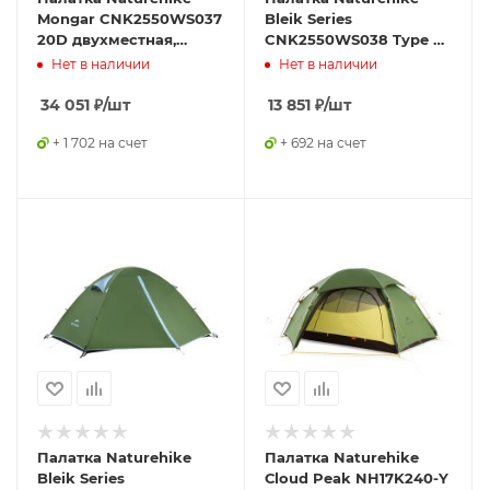
Mongar CNK2550WS037
Bleik Series
20D двухместная,
CNK2550WS038 Type B,
зеленый
двухместная, зеленая
Нет в наличии
Нет в наличии
34 051
₽
/шт
13 851
₽
/шт
+ 1 702 на счет
+ 692 на счет
Палатка Naturehike
Палатка Naturehike
Bleik Series
Сloud Peak NH17K240-Y