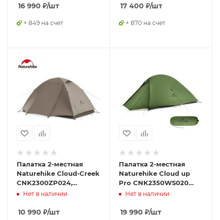
16 990
₽
/шт
17 400
₽
/шт
+ 849 на счет
+ 870 на счет
Палатка 2-местная
Палатка 2-местная
Naturehike Cloud-Creek
Naturehike Cloud up
CNK2300ZP024,
Pro CNK2350WS020
коричневый,
светло-серый
Нет в наличии
Нет в наличии
6976023923715
10 990
₽
/шт
19 990
₽
/шт