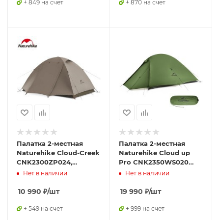
+ 849 на счет
+ 870 на счет
Палатка 2-местная
Палатка 2-местная
Naturehike Cloud-Creek
Naturehike Cloud up
CNK2300ZP024,
Pro CNK2350WS020
коричневый,
светло-серый
Нет в наличии
Нет в наличии
6976023923715
10 990
₽
/шт
19 990
₽
/шт
+ 549 на счет
+ 999 на счет