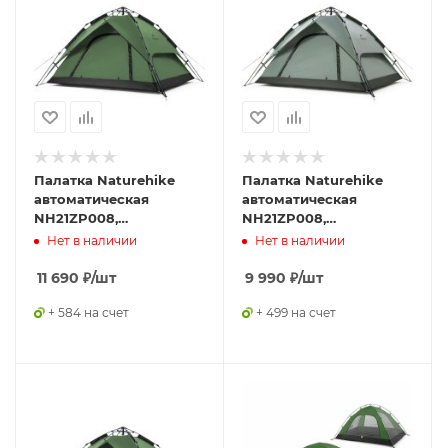
Палатка Naturehike
Палатка Naturehike
автоматическая
автоматическая
NH21ZP008,
NH21ZP008,
четырехместная,
трехместная, серо-
Нет в наличии
Нет в наличии
зеленая, 6976023920660
зеленая, 6927595777442
11 690
₽
/шт
9 990
₽
/шт
+ 584 на счет
+ 499 на счет