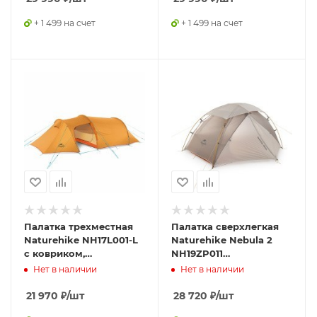
+ 1 499 на счет
+ 1 499 на счет
Палатка трехместная
Палатка сверхлегкая
Naturehike NH17L001-L
Naturehike Nebula 2
с ковриком,
NH19ZP011
оранжевая,
двухместная, серая,
Нет в наличии
Нет в наличии
6927595724729
6927595745656
21 970
₽
/шт
28 720
₽
/шт