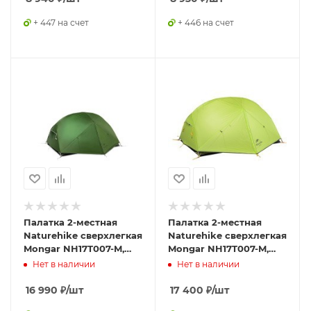
+ 447 на счет
+ 446 на счет
Палатка 2-местная
Палатка 2-местная
Naturehike сверхлегкая
Naturehike сверхлегкая
Mongar NH17T007-M,
Mongar NH17T007-M,
210T , зеленый,
20D , светло-зеленый,
Нет в наличии
Нет в наличии
6927595767658
6927595708088
16 990
₽
/шт
17 400
₽
/шт