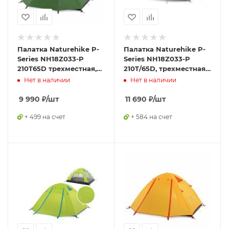
Палатка Naturehike P-
Палатка Naturehike P-
Series NH18Z033-P
Series NH18Z033-P
210T65D трехместная,
210T/65D, трехместная,
темно-зеленая,
серо-голубая,
Нет в наличии
Нет в наличии
6927595762639
6927595783634
9 990
₽
/шт
11 690
₽
/шт
+ 499 на счет
+ 584 на счет