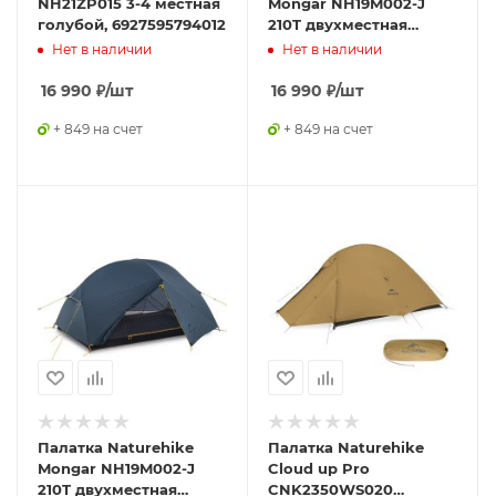
NH21ZP015 3-4 местная
Mongar NH19M002-J
голубой, 6927595794012
210T двухместная
сверхлегкая, синяя
Нет в наличии
Нет в наличии
Phantom Blue,
6975641882596
16 990
₽
/шт
16 990
₽
/шт
+ 849 на счет
+ 849 на счет
Палатка Naturehike
Палатка Naturehike
Mongar NH19M002-J
Cloud up Pro
210T двухместная
CNK2350WS020