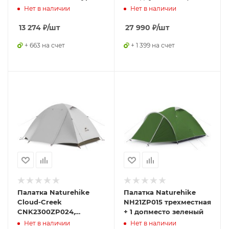
двухместная, зеленая
зеленая
Нет в наличии
Нет в наличии
13 274
₽
/шт
27 990
₽
/шт
+ 663 на счет
+ 1 399 на счет
Палатка Naturehike
Палатка Naturehike
Cloud-Creek
NH21ZP015 трехместная
CNK2300ZP024,
+ 1 допместо зеленый
двухместная белый
Нет в наличии
Нет в наличии