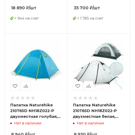
ковриком, зеленый,
6927595730621
18 890
₽
/шт
35 700
₽
/шт
+ 944 на счет
+ 1 785 на счет
Палатка Naturehike
Палатка Naturehike
210T65D NH18Z022-P
210T65D NH18Z022-P
двухместная голубая,
двухместная белая,
6927595729595
6927595729625
Нет в наличии
Нет в наличии
8 940
₽
/шт
8 930
₽
/шт