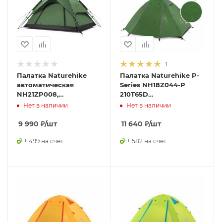
1
Палатка Naturehike
Палатка Naturehike P-
автоматическая
Series NH18Z044-P
NH21ZP008,
210T65D
трехместная, зеленая,
четырехместная,
Нет в наличии
Нет в наличии
6976023922336
темно-зеленая,
6927595762646
9 990
₽
/шт
11 640
₽
/шт
+ 499 на счет
+ 582 на счет