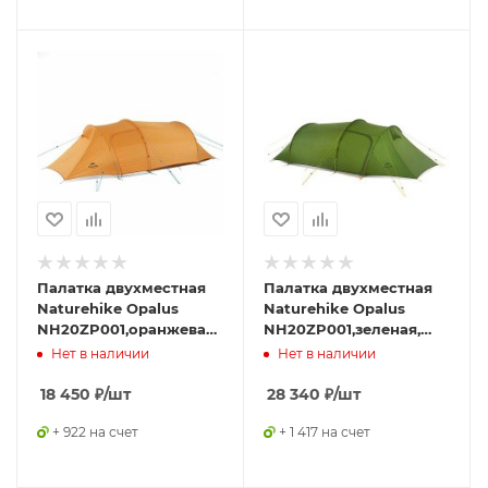
Палатка двухместная
Палатка двухместная
Naturehike Opalus
Naturehike Opalus
NH20ZP001,оранжевая,
NH20ZP001,зеленая,
6927595750667
6927595748961
Нет в наличии
Нет в наличии
18 450
₽
/шт
28 340
₽
/шт
+ 922 на счет
+ 1 417 на счет