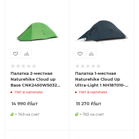
Палатка 2-местная
Палатка 1-местная
Naturehike Cloud up
Naturehike Сloud Up
Base CNK2450WS032
Ultra-Light 1 NH18T010-T
зеленый
с ковриком, синий
Нет в наличии
Нет в наличии
14 990
₽
/шт
15 270
₽
/шт
+ 749 на счет
+ 763 на счет