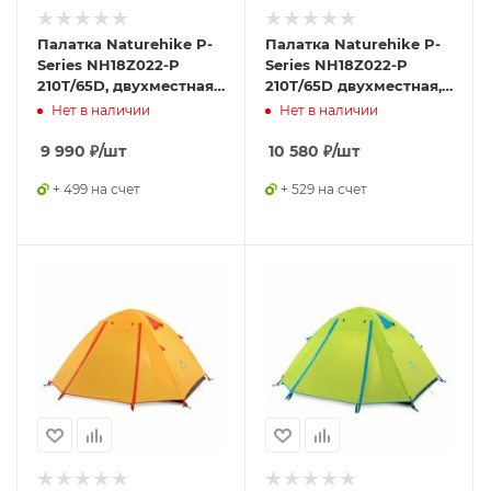
Палатка Naturehike P-
Палатка Naturehike P-
Series NH18Z022-P
Series NH18Z022-P
210T/65D, двухместная,
210T/65D двухместная,
серо-голубая,
светло-зеленая 2,
Нет в наличии
Нет в наличии
6927595783597
6975641887782
9 990
₽
/шт
10 580
₽
/шт
+ 499 на счет
+ 529 на счет