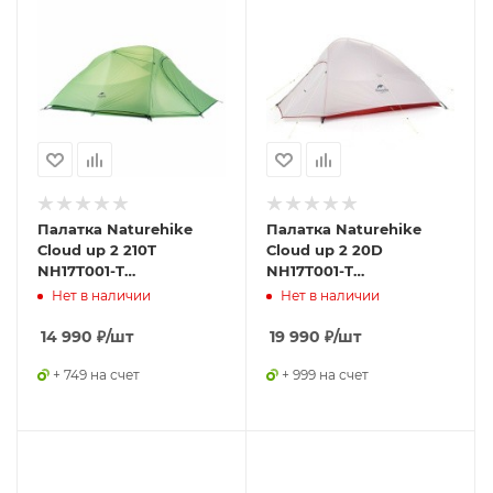
Палатка Naturehike
Палатка Naturehike
Сloud up 2 210T
Сloud up 2 20D
NH17T001-T
NH17T001-T
двухместная с
двухместная с
Нет в наличии
Нет в наличии
ковриком, зеленая,
ковриком, серая,
6927595730577
6927595724668
14 990
₽
/шт
19 990
₽
/шт
+ 749 на счет
+ 999 на счет