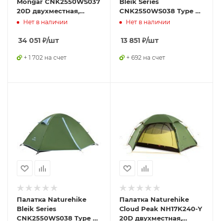
Mongar CNK2550WS037
Bleik Series
20D двухместная,
CNK2550WS038 Type B,
зеленый
двухместная, зеленая
Нет в наличии
Нет в наличии
34 051
₽
/шт
13 851
₽
/шт
+ 1 702 на счет
+ 692 на счет
Палатка Naturehike
Палатка Naturehike
Bleik Series
Сloud Peak NH17K240-Y
CNK2550WS038 Type A,
20D двухместная,