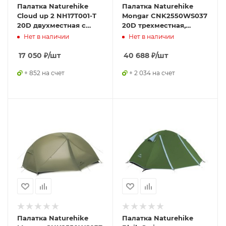
Палатка Naturehike
Палатка Naturehike
Сloud up 2 NH17T001-T
Mongar CNK2550WS037
20D двухместная с
20D трехместная,
ковриком, синяя
зеленый
Нет в наличии
Нет в наличии
17 050
₽
/шт
40 688
₽
/шт
+ 852 на счет
+ 2 034 на счет
Палатка Naturehike
Палатка Naturehike