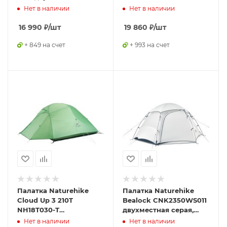
сверхлегкая, синяя
двухместная
Нет в наличии
Нет в наличии
Navy Blue,
коричневый,
6975641880998
6976507662550
16 990
₽
/шт
19 860
₽
/шт
+ 849 на счет
+ 993 на счет
Палатка Naturehike
Палатка Naturehike
Cloud Up 3 210T
Bealock CNK2350WS011
NH18T030-T
двухместная серая,
трехместная с
6976507661607
Нет в наличии
Нет в наличии