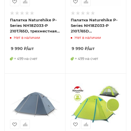
Палатка Naturehike P-
Палатка Naturehike P-
Series NH18Z033-P
Series NH18Z033-P
210T/65D, трехместная,
210T/65D
светло-зеленая,
оранжевая,6927595729656
Нет в наличии
Нет в наличии
6975641887492
9 990
₽
/шт
9 990
₽
/шт
+ 499 на счет
+ 499 на счет