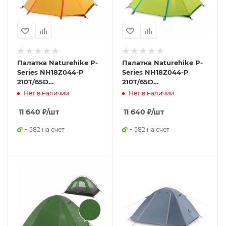
Палатка Naturehike P-
Палатка Naturehike P-
Series NH18Z044-P
Series NH18Z044-P
210T/65D
210T/65D
четырехместная,
четырехместная,
Нет в наличии
Нет в наличии
оранжевая,
зеленая, 6927595729687
6927595729694
11 640
₽
/шт
11 640
₽
/шт
+ 582 на счет
+ 582 на счет