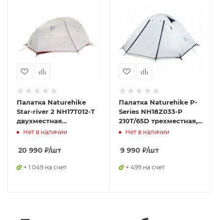
Палатка Naturehike
Палатка Naturehike P-
Star-river 2 NH17T012-T
Series NH18Z033-P
двухместная
210T/65D трехместная,
сверхлегкая с
белая, 6927595729663
Нет в наличии
Нет в наличии
ковриком, серо-черная,
6927595716489
20 990
₽
/шт
9 990
₽
/шт
+ 1 049 на счет
+ 499 на счет