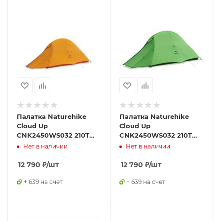
Палатка Naturehike
Палатка Naturehike
Сloud Up
Сloud Up
CNK2450WS032 210T
CNK2450WS032 210T
одноместная
одноместная
Нет в наличии
Нет в наличии
оранжевая,6927595798577
зелёная,6927595798614
12 790
₽
/шт
12 790
₽
/шт
+ 639 на счет
+ 639 на счет