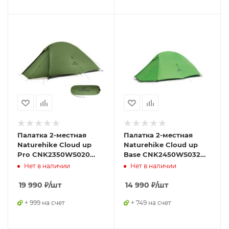
Палатка 2-местная
Палатка 2-местная
Naturehike Cloud up
Naturehike Cloud up
Pro CNK2350WS020
Base CNK2450WS032
зеленый
оранжевый
Нет в наличии
Нет в наличии
19 990
₽
/шт
14 990
₽
/шт
+ 999 на счет
+ 749 на счет