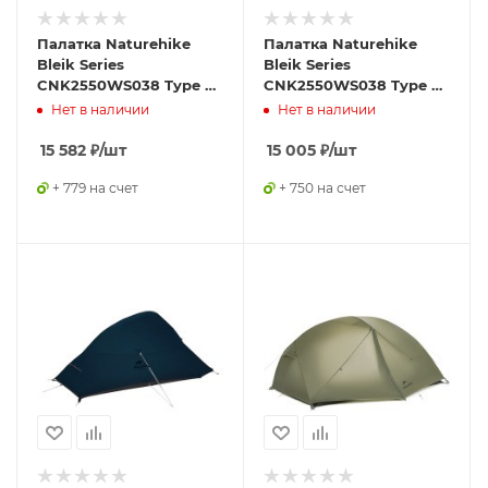
Палатка Naturehike
Палатка Naturehike
Bleik Series
Bleik Series
CNK2550WS038 Type B,
CNK2550WS038 Type A,
трехместная, зеленая
трехместная, зеленая
Нет в наличии
Нет в наличии
15 582
₽
/шт
15 005
₽
/шт
+ 779 на счет
+ 750 на счет