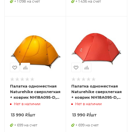
+ 1 098 на счет
+ 1 436 на счет
Палатка одноместная
Палатка одноместная
Naturehike сверхлегкая
Naturehike сверхлегкая
+ коврик NH18A095-D,
+ коврик NH18A095-D,
оранжевая,
оранжевая,
Нет в наличии
Нет в наличии
6927595701836
6927595701805
13 990
₽
/шт
13 990
₽
/шт
+ 699 на счет
+ 699 на счет