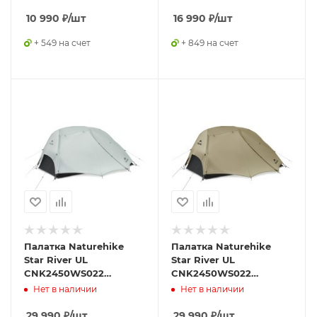
10 990
₽
/шт
16 990
₽
/шт
+ 549 на счет
+ 849 на счет
Палатка Naturehike
Палатка Naturehike
Star River UL
Star River UL
CNK2450WS022
CNK2450WS022
двухместная серая
двухместная бежевая
Нет в наличии
Нет в наличии
29 990
₽
/шт
29 990
₽
/шт