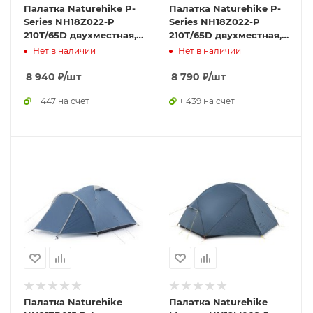
Палатка Naturehike P-
Палатка Naturehike P-
Series NH18Z022-P
Series NH18Z022-P
210T/65D двухместная,
210T/65D двухместная,
оранжевая 2,
зеленая 2,
Нет в наличии
Нет в наличии
6927595729618
6927595762622
8 940
₽
/шт
8 790
₽
/шт
+ 447 на счет
+ 439 на счет
Палатка Naturehike
Палатка Naturehike