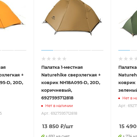
ная
Палатка 1-местная
Палатка
рхлегкая +
Naturehike сверхлегкая +
Natureh
95-D, 20D,
коврик NH18A095-D, 20D,
коврик 
коричневый,
зеленый
6927595712818
Нет в н
Арт.: 692
Нет в наличии
5
Арт.: 6927595712818
13 850
₽
/шт
15 490
+ 692 на счет
+ 774 н