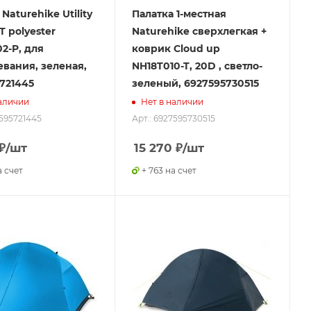
Naturehike Utility
Палатка 1-местная
T polyester
Naturehike сверхлегкая +
2-P, для
коврик Сloud up
вания, зеленая,
NH18T010-T, 20D , светло-
721445
зеленый, 6927595730515
аличии
Нет в наличии
7595721445
Арт.: 6927595730515
₽
/шт
15 270
₽
/шт
а счет
+ 763 на счет