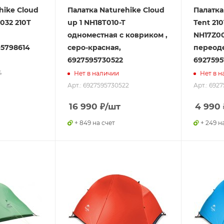
hike Сloud
Палатка Naturehike Сloud
Палатка 
32 210T
up 1 NH18T010-T
Tent 210
одноместная с ковриком ,
NH17Z00
95798614
серо-красная,
переоде
6927595730522
6927595
4
Нет в наличии
Нет в н
Арт.: 6927595730522
Арт.: 692
16 990
₽
/шт
4 990
+ 849 на счет
+ 249 н