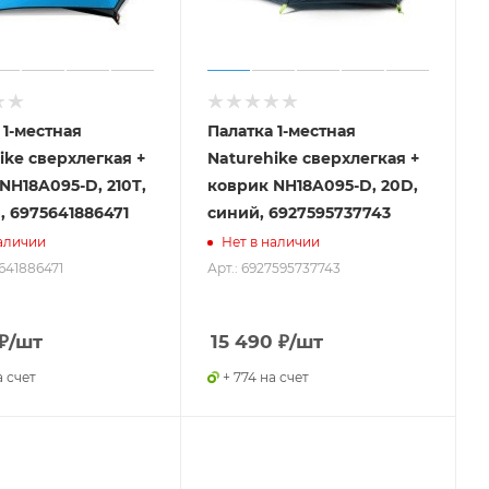
 1-местная
Палатка 1-местная
ike сверхлегкая +
Naturehike сверхлегкая +
NH18A095-D, 210T,
коврик NH18A095-D, 20D,
, 6975641886471
синий, 6927595737743
аличии
Нет в наличии
5641886471
Арт.: 6927595737743
₽
/шт
15 490
₽
/шт
а счет
+ 774 на счет