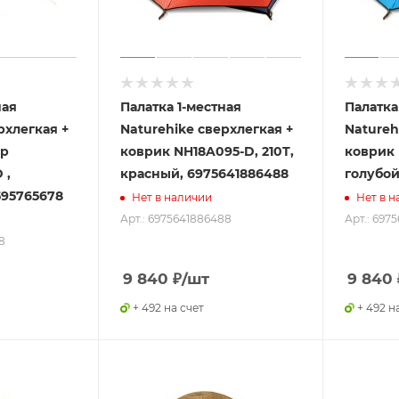
ная
Палатка 1-местная
Палатка
рхлегкая +
Naturehike сверхлегкая +
Natureh
up
коврик NH18A095-D, 210T,
коврик 
 ,
красный, 6975641886488
голубой
595765678
Нет в наличии
Нет в н
Арт.: 6975641886488
Арт.: 697
8
9 840
₽
/шт
9 840
+ 492 на счет
+ 492 н