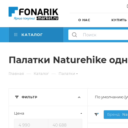
О НАС
КУПИТЬ
КАТАЛОГ
Палатки Naturehike од
—
—
Главная
Каталог
Палатки
По умолчанию (
ФИЛЬТР
Цена
Бренд:
Na