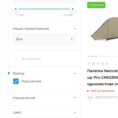
Новинка
4 990
40 688
Наши предложения
Все
В наличии
Палатка Nature
Бренд
up Pro CNK235
Naturehike
одноместная 
Нет в наличии
Арт.: 692759579772
Назначение
Цвет