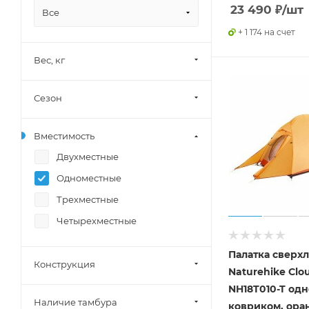
23 490
₽
/шт
Все
+ 1 174 на счет
Вес, кг
Сезон
Вместимость
Двухместные
Одноместные
Трехместные
Четырехместные
Палатка сверх
Конструкция
Naturehike Сlou
NH18T010-T одн
Наличие тамбура
ковриком, ора