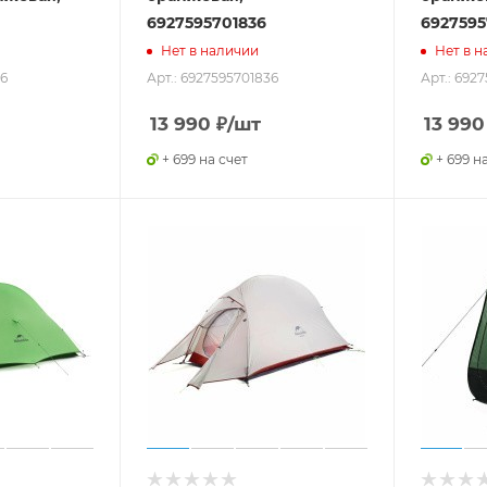
6927595701836
6927595
Нет в наличии
Нет в н
46
Арт.: 6927595701836
Арт.: 692
13 990
₽
/шт
13 990
+ 699 на счет
+ 699 н