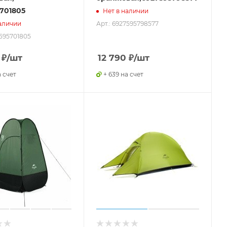
701805
Нет в наличии
Арт.: 6927595798577
аличии
7595701805
₽
/шт
12 790
₽
/шт
а счет
+ 639 на счет