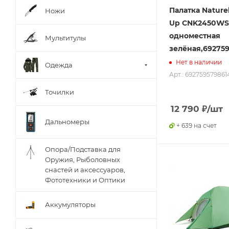
Палатка Nature
Ножи
Up CNK2450WS0
одноместная
Мультитулы
зелёная,69275
Нет в наличии
Одежда
Арт.: 692759579861
Точилки
12 790
₽
/шт
Дальномеры
+ 639 на счет
Опора/Подставка для
Оружия, Рыболовных
снастей и аксессуаров,
Фототехники и Оптики
Аккумуляторы