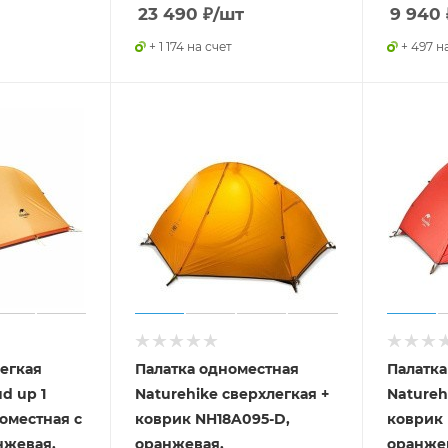
23 490
₽
/шт
9 940
+ 1 174 на счет
+ 497 н
легкая
Палатка одноместная
Палатка
d up 1
Naturehike сверхлегкая +
Natureh
оместная с
коврик NH18A095-D,
коврик 
нжевая,
оранжевая,
оранже