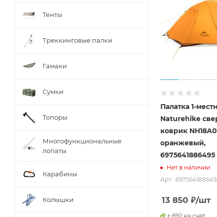
Тенты
Треккинговые палки
Гамаки
Сумки
Палатка 1-мест
Топоры
Naturehike све
коврик NH18A0
Многофункциональные
оранжевый,
лопаты
6975641886495
Нет в наличии
Карабины
Арт.: 697564188649
13 850
₽
/шт
Колышки
+ 692 на счет