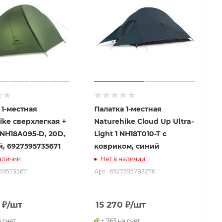
 1-местная
Палатка 1-местная
ike сверхлегкая +
Naturehike Сloud Up Ultra-
NH18A095-D, 20D,
Light 1 NH18T010-T с
, 6927595735671
ковриком, синий
аличии
Нет в наличии
7595735671
Арт.: 6927595783276
₽
/шт
15 270
₽
/шт
а счет
+ 763 на счет