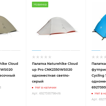
Новинка
hike Cloud
Палатка Naturehike Cloud
Палатка
0WS020
up Pro CNK2350WS020
футприн
песочный
одноместная светло-
Cycling
серый
одномес
6927595
3
Нет в наличии
Арт.: 6927595798416
Нет в н
Арт.: 692