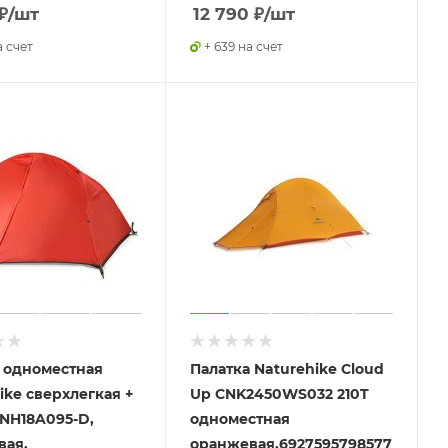
₽
/шт
12 790
₽
/шт
а счет
+ 639 на счет
 одноместная
Палатка Naturehike Сloud
ike сверхлегкая +
Up CNK2450WS032 210T
NH18A095-D,
одноместная
вая,
оранжевая,6927595798577