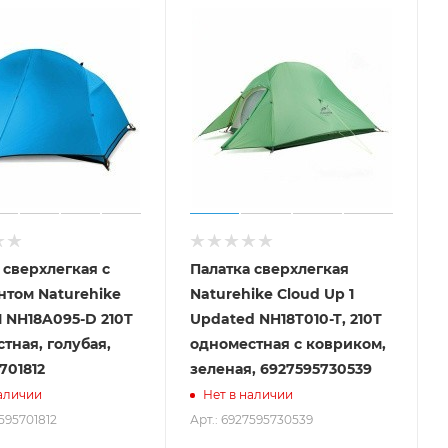
 сверхлегкая с
Палатка сверхлегкая
том Naturehike
Naturehike Сloud Up 1
 1 NH18A095-D 210T
Updated NH18T010-T, 210T
тная, голубая,
одноместная с ковриком,
701812
зеленая, 6927595730539
аличии
Нет в наличии
7595701812
Арт.: 6927595730539