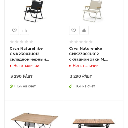
Стул Naturehike
Стул Naturehike
CNK2300JU012
CNK2300JU012
складной чёрный
складной хаки M,
M,6976023926860
6976023926877
Нет в наличии
Нет в наличии
3 290
₽
/шт
3 290
₽
/шт
+ 164 на счет
+ 164 на счет