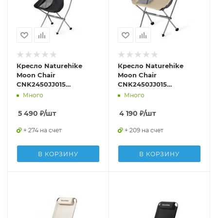
Кресло Naturehike
Кресло Naturehike
Moon Chair
Moon Chair
CNK2450JJ015
CNK2450JJ015
складное чёрный L,
складное коричневый
Много
Много
6976023929410
M, 6975641889359
5 490
₽
/шт
4 190
₽
/шт
+ 274 на счет
+ 209 на счет
В КОРЗИНУ
В КОРЗИНУ