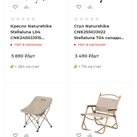
Кресло Naturehike
Стул Naturehike
Stellaluna L04
CNK2550JJ022
CNK2450JJ015
Stellaluna T04 складной
складное серый L
черный
Нет в наличии
Нет в наличии
5 690
₽
/шт
3 490
₽
/шт
+ 284 на счет
+ 174 на счет