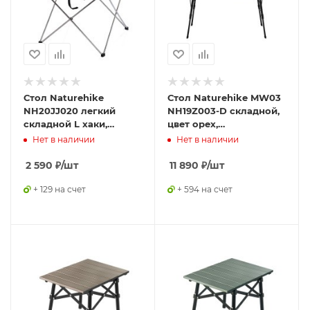
Стол Naturehike
Стол Naturehike MW03
NH20JJ020 легкий
NH19Z003-D складной,
складной L хаки,
цвет орех,
6927595763438
6927595798072
Нет в наличии
Нет в наличии
2 590
₽
/шт
11 890
₽
/шт
+ 129 на счет
+ 594 на счет