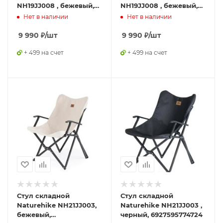
NH19JJ008 , бежевый,
NH19JJ008 , бежевый,
размер L,
6927595741962
Нет в наличии
Нет в наличии
6927595765692
9 990
₽
/шт
9 990
₽
/шт
+ 499 на счет
+ 499 на счет
Стул складной
Стул складной
Naturehike NH21JJ003,
Naturehike NH21JJ003 ,
бежевый,
черный, 6927595774724