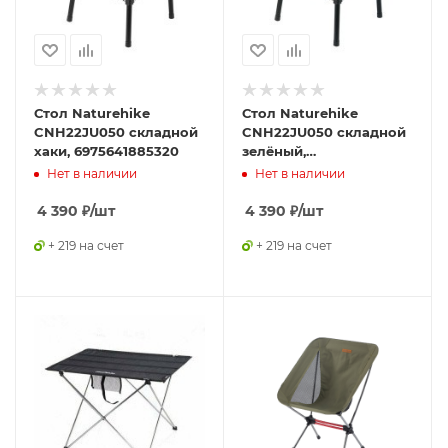
Стол Naturehike
Стол Naturehike
CNH22JU050 складной
CNH22JU050 складной
хаки, 6975641885320
зелёный,
6975641885368
Нет в наличии
Нет в наличии
4 390
₽
/шт
4 390
₽
/шт
+ 219 на счет
+ 219 на счет