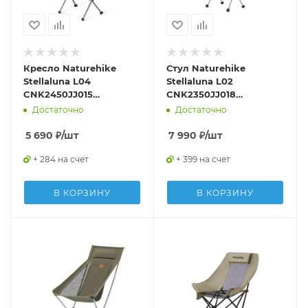
Кресло Naturehike
Стул Naturehike
Stellaluna L04
Stellaluna L02
CNK2450JJ015
CNK2350JJ018
складное коричневый
складной оранжевый
Достаточно
Достаточно
L
5 690
₽
/шт
7 990
₽
/шт
+ 284 на счет
+ 399 на счет
В КОРЗИНУ
В КОРЗИНУ