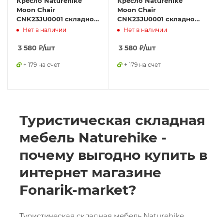
Кресло Naturehike
Кресло Naturehike
Moon Chair
Moon Chair
CNK23JU0001 складное
CNK23JU0001 складное
серый, 6976023929786
зелёный,
Нет в наличии
Нет в наличии
6976023929724
3 580
₽
/шт
3 580
₽
/шт
+ 179 на счет
+ 179 на счет
Туристическая складная
мебель Naturehike -
почему выгодно купить в
интернет магазине
Fonarik-market?
Туристическая складная мебель Naturehike