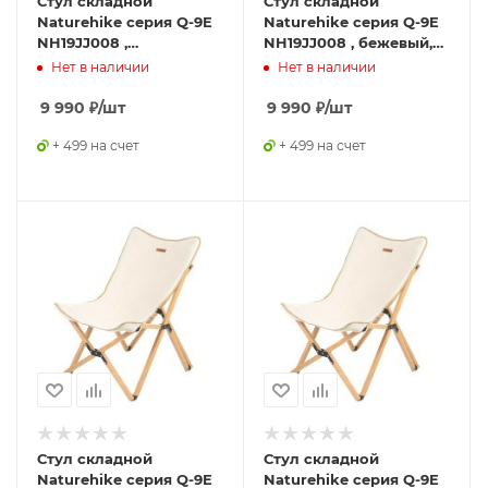
Стул складной
Стул складной
Naturehike серия Q-9E
Naturehike серия Q-9E
NH19JJ008 ,
NH19JJ008 , бежевый,
коричневый, размер L,
размер M,
Нет в наличии
Нет в наличии
6927595775356
6927595749746
9 990
₽
/шт
9 990
₽
/шт
+ 499 на счет
+ 499 на счет
Стул складной
Стул складной
Naturehike серия Q-9E
Naturehike серия Q-9E