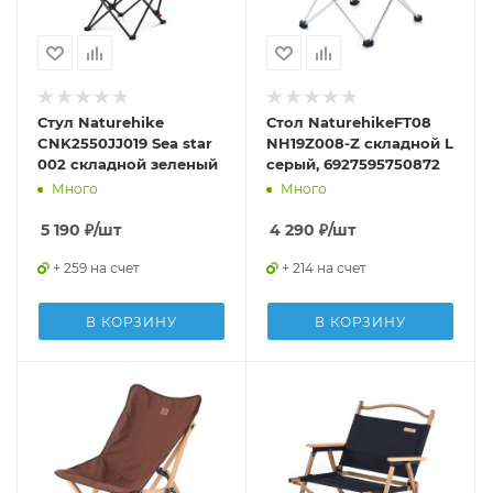
Стул Naturehike
Стол NaturehikeFT08
CNK2550JJ019 Sea star
NH19Z008-Z складной L
002 складной зеленый
серый, 6927595750872
Много
Много
5 190
₽
/шт
4 290
₽
/шт
+ 259 на счет
+ 214 на счет
В КОРЗИНУ
В КОРЗИНУ