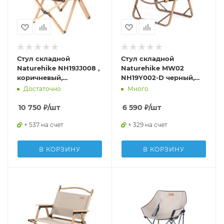
Стул складной
Стул складной
Naturehike NH19JJ008 ,
Naturehike MW02
коричневый,
NH19Y002-D черный,
6927595775363
6927595760789
Достаточно
Много
10 750
₽
/шт
6 590
₽
/шт
+ 537 на счет
+ 329 на счет
В КОРЗИНУ
В КОРЗИНУ