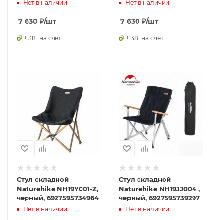
6927595774731
Нет в наличии
Нет в наличии
7 630
₽
/шт
7 630
₽
/шт
+ 381 на счет
+ 381 на счет
Стул складной
Стул складной
Naturehike NH19Y001-Z,
Naturehike NH19JJ004 ,
черный, 6927595734964
черный, 6927595739297
Нет в наличии
Нет в наличии