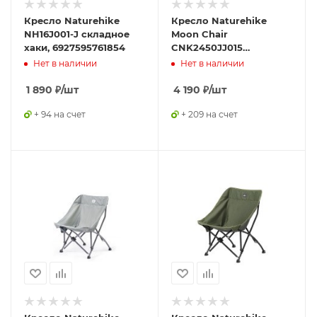
Кресло Naturehike
Кресло Naturehike
NH16J001-J складное
Moon Chair
хаки, 6927595761854
CNK2450JJ015
складное серый M,
Нет в наличии
Нет в наличии
6976023929892
1 890
₽
/шт
4 190
₽
/шт
+ 94 на счет
+ 209 на счет