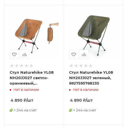
Стул Naturehike YL08
Стул Naturehike YL08
NH20JJ027 светло-
NH20JJ027 зеленый,
оранжевый,
6927595768235
6927595768242
Нет в наличии
Нет в наличии
4 890
₽
/шт
4 890
₽
/шт
+ 244 на счет
+ 244 на счет