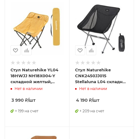
Стул Naturehike YL04
Стул Naturehike
18HWJJ NH18X004-Y
CNK2450JJ015
складной желтый,
Stellaluna L04 складной
6927595775851
черный, 6976023929939
Нет в наличии
Нет в наличии
3 990
₽
/шт
4 190
₽
/шт
+ 199 на счет
+ 209 на счет