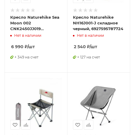
Кресло Naturehike Sea
Кресло Naturehike
Moon 002
NH16J001-J складное
CNK2450JJ019
черный, 6927595787724
складное чёрный,
Нет в наличии
Нет в наличии
6927595788622
6 990
₽
/шт
2 540
₽
/шт
+ 349 на счет
+ 127 на счет