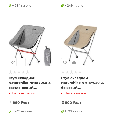
+ 284 на счет
+ 249 на счет
Стул складной
Стул складной
Naturehike NH18Y050-Z,
Naturehike NH18Y050-Z,
светло-серый,
бежевый,
6927595730683
6927595753521
Нет в наличии
Нет в наличии
4 990
₽
/шт
3 800
₽
/шт
+ 249 на счет
+ 190 на счет