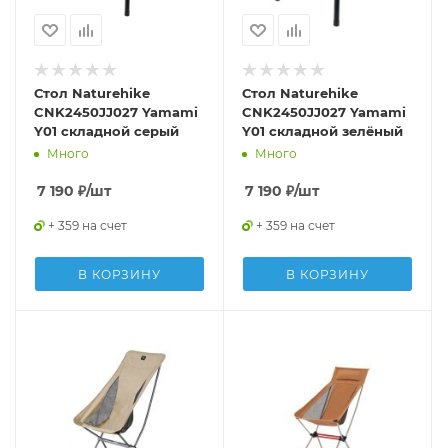
Стол Naturehike
Стол Naturehike
CNK2450JJ027 Yamami
CNK2450JJ027 Yamami
Y01 складной серый
Y01 складной зелёный
Много
Много
7 190
₽
/шт
7 190
₽
/шт
+ 359 на счет
+ 359 на счет
В КОРЗИНУ
В КОРЗИНУ