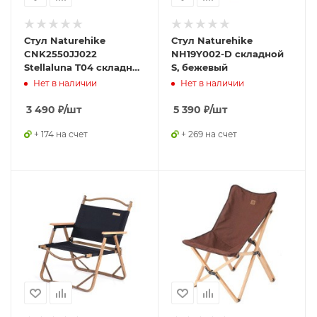
Стул Naturehike
Стул Naturehike
CNK2550JJ022
NH19Y002-D складной
Stellaluna T04 складной
S, бежевый
бежевый
Нет в наличии
Нет в наличии
3 490
₽
/шт
5 390
₽
/шт
+ 174 на счет
+ 269 на счет