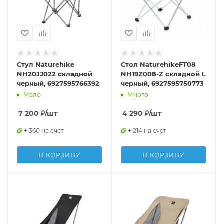
Стул Naturehike
Стол NaturehikeFT08
NH20JJ022 складной
NH19Z008-Z складной L
черный, 6927595766392
черный, 6927595750773
Мало
Много
7 200
₽
/шт
4 290
₽
/шт
+ 360 на счет
+ 214 на счет
В КОРЗИНУ
В КОРЗИНУ