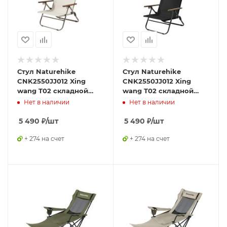
Стул Naturehike
Стул Naturehike
CNK2550JJ012 Xing
CNK2550JJ012 Xing
wang T02 складной
wang T02 складной
бежевый
черный
Нет в наличии
Нет в наличии
5 490
₽
/шт
5 490
₽
/шт
+ 274 на счет
+ 274 на счет