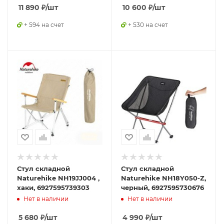
11 890
₽
/шт
10 600
₽
/шт
+ 594 на счет
+ 530 на счет
Стул складной
Стул складной
Naturehike NH19JJ004 ,
Naturehike NH18Y050-Z,
хаки, 6927595739303
черный, 6927595730676
Нет в наличии
Нет в наличии
5 680
₽
/шт
4 990
₽
/шт