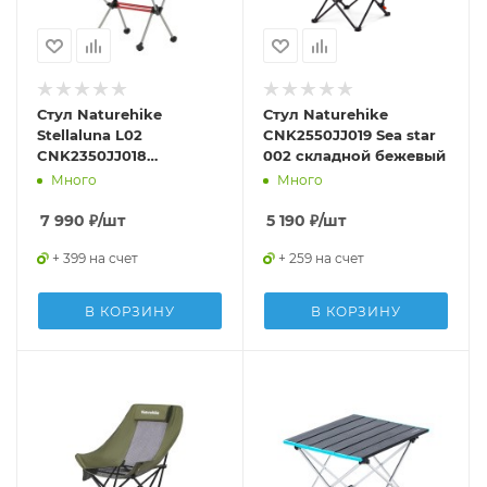
Стул Naturehike
Стул Naturehike
Stellaluna L02
CNK2550JJ019 Sea star
CNK2350JJ018
002 складной бежевый
складной зеленый
Много
Много
7 990
₽
/шт
5 190
₽
/шт
+ 399 на счет
+ 259 на счет
В КОРЗИНУ
В КОРЗИНУ