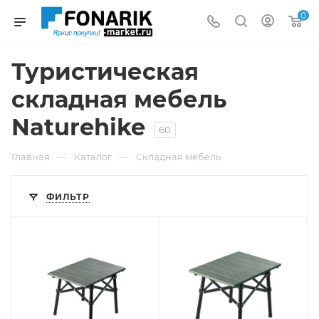
0
Туристическая
складная мебель
Naturehike
60
—
—
Главная
Каталог
Складная мебель
ФИЛЬТР