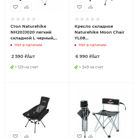
Стол Naturehike
Кресло складное
NH20JJ020 легкий
Naturehike Moon Chair
складной L черный,
YL08
6927595763421
Glamping/Camping/Travel
Нет в наличии
Нет в наличии
Forest Green,
6927595700075
2 590
₽
/шт
6 990
₽
/шт
+ 129 на счет
+ 349 на счет