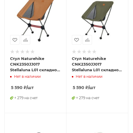
Стул Naturehike
Стул Naturehike
CNK2350JJ017
CNK2350JJ017
Stellaluna L01 складной
Stellaluna L01 складной
оранжевый,
зеленый,
Нет в наличии
Нет в наличии
6976507669832
6976507669849
5 590
₽
/шт
5 590
₽
/шт
+ 279 на счет
+ 279 на счет