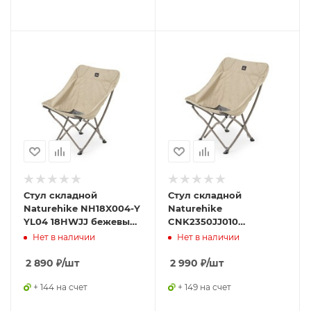
Стул складной
Стул складной
Naturehike NH18X004-Y
Naturehike
YL04 18HWJJ бежевый,
CNK2350JJ010
6975641888185
Stellaluna T02J
Нет в наличии
Нет в наличии
песочный
2 890
₽
/шт
2 990
₽
/шт
+ 144 на счет
+ 149 на счет