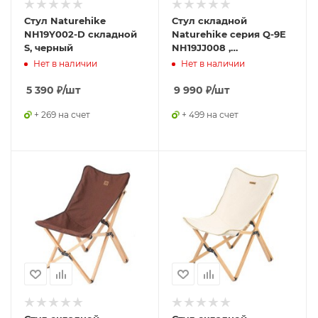
Стул Naturehike
Стул складной
NH19Y002-D складной
Naturehike серия Q-9E
S, черный
NH19JJ008 ,
коричневый, размер M,
Нет в наличии
Нет в наличии
6927595775349
5 390
₽
/шт
9 990
₽
/шт
+ 269 на счет
+ 499 на счет