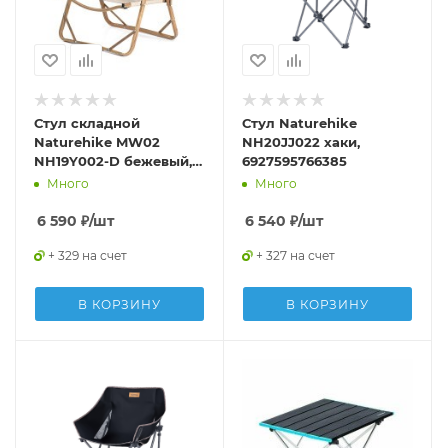
Стул складной
Стул Naturehike
Naturehike MW02
NH20JJ022 хаки,
NH19Y002-D бежевый,
6927595766385
6927595760796
Много
Много
6 590
₽
/шт
6 540
₽
/шт
+ 329 на счет
+ 327 на счет
В КОРЗИНУ
В КОРЗИНУ