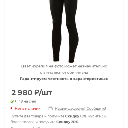
Цвет изделия на фото может незначительно
отличаться от оригинала
Гарантируем честность в характеристиках
2 980
₽
/шт
+ 149 на счет
Нет в наличии
Нашли дешевле? Сообщите!
Купите два товара и получите
Скидку 15%
, купите 3 и
более товара и получите
Скидку 20%
.