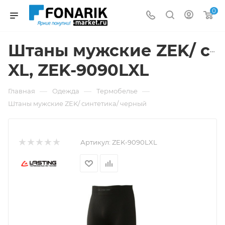
0
Штаны мужские ZEK/ син
XL, ZEK-9090LXL
—
—
—
Главная
Одежда
Термобелье
Штаны мужские ZEK/ синтетика/ черный
Артикул:
ZEK-9090LXL