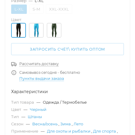
Размер
—
L-XL
L-XL
S-M
XXL-XXXL
Цвет:
ЗАПРОСИТЬ СЧЁТ\ КУПИТЬ ОПТОМ
Рассчитать доставку
Самовывоз сегодня - бесплатно
Пункты выдачи заказа
Характеристики
Тип товара
—
Одежда / Термобелье
Цвет
—
Черный
Тип
—
Штаны
Сезон
—
Весна/осень
,
Зима
,
Лето
Применение
—
Для охоты и рыбалки
,
Для спорта
,