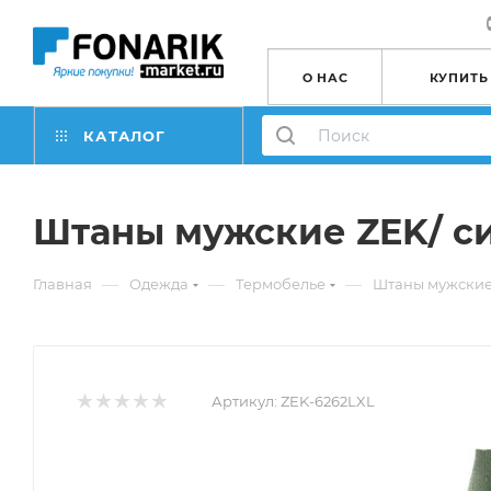
О НАС
КУПИТЬ
КАТАЛОГ
Штаны мужские ZEK/ син
—
—
—
Главная
Одежда
Термобелье
Штаны мужские 
Артикул:
ZEK-6262LXL