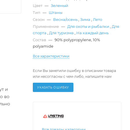
Цвет
—
Зеленый
Тип
—
Штаны
Сезон
—
Весна/осень
,
Зима
,
Лето
Применение
—
Для охоты и рыбалки
,
Для
спорта
,
Для туризма
,
На каждый день
Состав
—
90% polypropylene, 10%
polyamide
Все характеристики
Если Вы заметили ошибку в описании товара
или несогласны с чем-либо, напишите нам
УКАЗАТЬ ОШИБКУ
ут и
о во
льно
Все товары категории