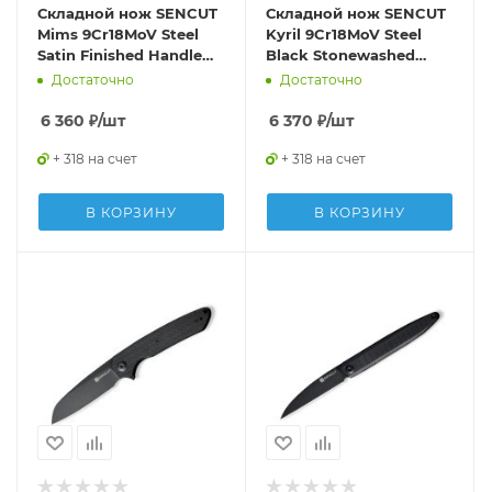
Складной нож SENCUT
Складной нож SENCUT
Mims 9Cr18MoV Steel
Kyril 9Cr18MoV Steel
Satin Finished Handle
Black Stonewashed
G10 Black
Handle G10 Black
Достаточно
Достаточно
6 360
₽
/шт
6 370
₽
/шт
+ 318 на счет
+ 318 на счет
В КОРЗИНУ
В КОРЗИНУ