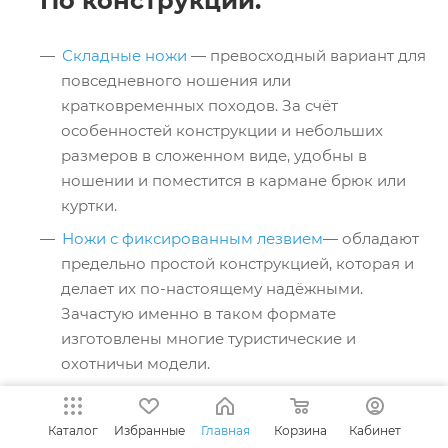
По конструкции:
Складные ножи
— превосходный вариант для
повседневного ношения или
кратковременных походов. За счёт
особенностей конструкции и небольших
размеров в сложенном виде, удобны в
ношении и поместится в кармане брюк или
куртки.
Ножи с фиксированным лезвием
— обладают
предельно простой конструкцией, которая и
делает их по-настоящему надёжными.
Зачастую именно в таком формате
изготовлены многие туристические и
охотничьи модели.
Многофункциональные ножи
- имеются
дополнительные инструменты для повышения
Каталог
Избранные
Главная
Корзина
Кабинет
функционала. Здесь традиционно сильны