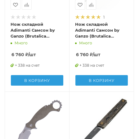
1
Нож складной
Нож складной
Adimanti Самсон by
Adimanti Самсон by
Ganzo (Brutalica
Ganzo (Brutalica
дизайн), Samson-BL
дизайн), Samson-BK
Много
Много
6 760
₽
/шт
6 760
₽
/шт
+ 338 на счет
+ 338 на счет
В КОРЗИНУ
В КОРЗИНУ