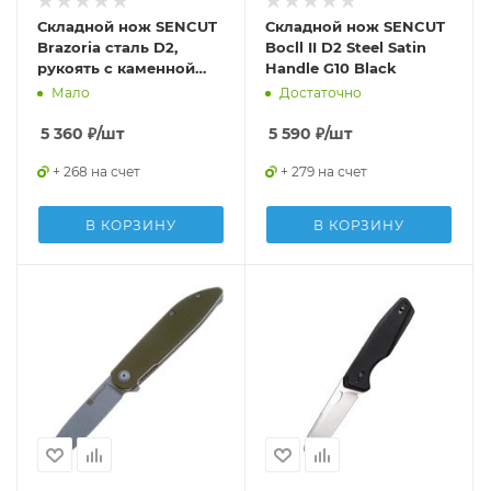
Складной нож SENCUT
Складной нож SENCUT
Brazoria сталь D2,
Bocll II D2 Steel Satin
рукоять с каменной
Handle G10 Black
отделкой G10 бордовая
Мало
Достаточно
5 360
₽
/шт
5 590
₽
/шт
+ 268 на счет
+ 279 на счет
В КОРЗИНУ
В КОРЗИНУ