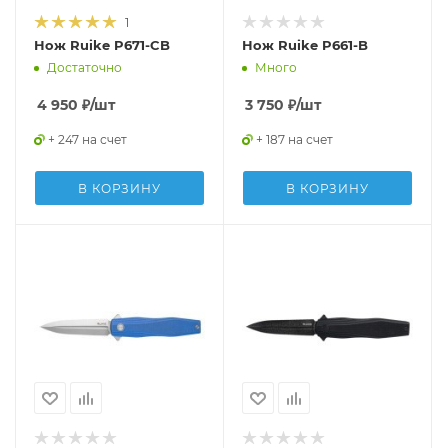
1
Нож Ruike P671-CB
Нож Ruike P661-B
Достаточно
Много
4 950
₽
/шт
3 750
₽
/шт
+ 247 на счет
+ 187 на счет
В КОРЗИНУ
В КОРЗИНУ