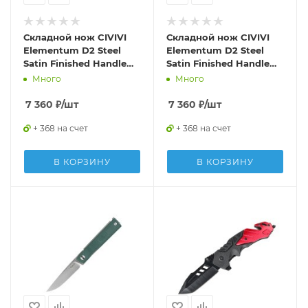
Складной нож CIVIVI
Складной нож CIVIVI
Elementum D2 Steel
Elementum D2 Steel
Satin Finished Handle
Satin Finished Handle
G10 Green
G10 Black
Много
Много
7 360
₽
/шт
7 360
₽
/шт
+ 368 на счет
+ 368 на счет
В КОРЗИНУ
В КОРЗИНУ