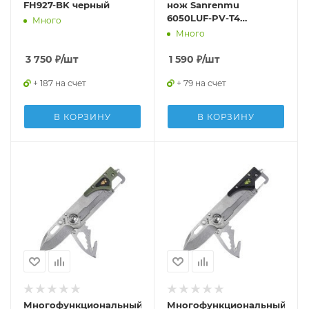
FH927-BK черный
нож Sanrenmu
6050LUF-PV-T4
Много
коричневый
Много
3 750
₽
/шт
1 590
₽
/шт
+ 187 на счет
+ 79 на счет
В КОРЗИНУ
В КОРЗИНУ
Многофункциональный
Многофункциональный