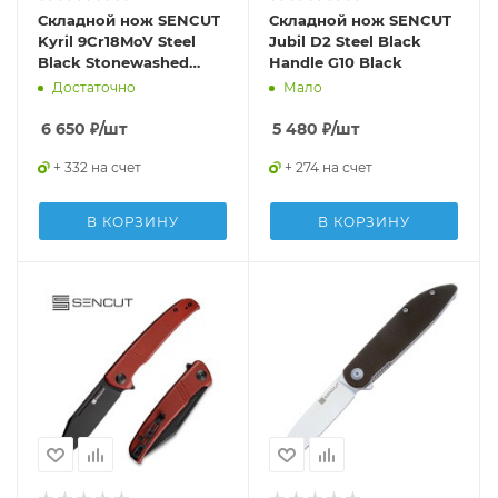
Складной нож SENCUT
Складной нож SENCUT
Kyril 9Cr18MoV Steel
Jubil D2 Steel Black
Black Stonewashed
Handle G10 Black
Handle Black Micarta
Достаточно
Мало
6 650
₽
/шт
5 480
₽
/шт
+ 332 на счет
+ 274 на счет
В КОРЗИНУ
В КОРЗИНУ