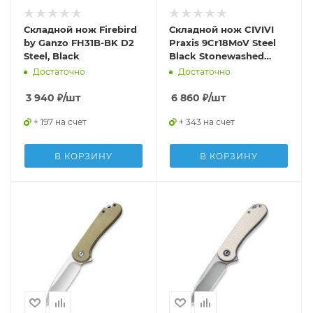
Складной нож Firebird
Складной нож CIVIVI
by Ganzo FH31B-BK D2
Praxis 9Cr18MoV Steel
Steel, Black
Black Stonewashed
Handle G10 OD Green
Достаточно
Достаточно
3 940
₽
/шт
6 860
₽
/шт
+ 197 на счет
+ 343 на счет
В КОРЗИНУ
В КОРЗИНУ