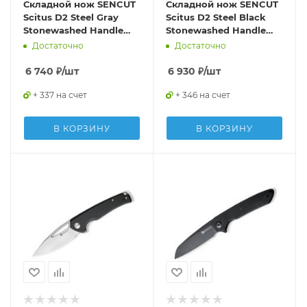
Складной нож SENCUT
Складной нож SENCUT
Scitus D2 Steel Gray
Scitus D2 Steel Black
Stonewashed Handle
Stonewashed Handle
G10 Black
Dark Green Canvas
Достаточно
Достаточно
Micarta
6 740
₽
/шт
6 930
₽
/шт
+ 337 на счет
+ 346 на счет
В КОРЗИНУ
В КОРЗИНУ