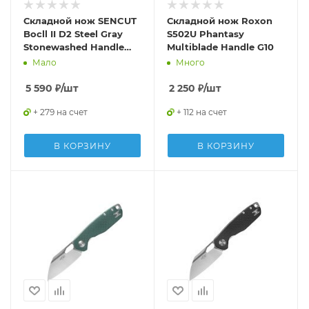
Складной нож SENCUT
Складной нож Roxon
Bocll II D2 Steel Gray
S502U Phantasy
Stonewashed Handle
Multiblade Handle G10
G10 OD Green
Мало
Много
5 590
₽
/шт
2 250
₽
/шт
+ 279 на счет
+ 112 на счет
В КОРЗИНУ
В КОРЗИНУ