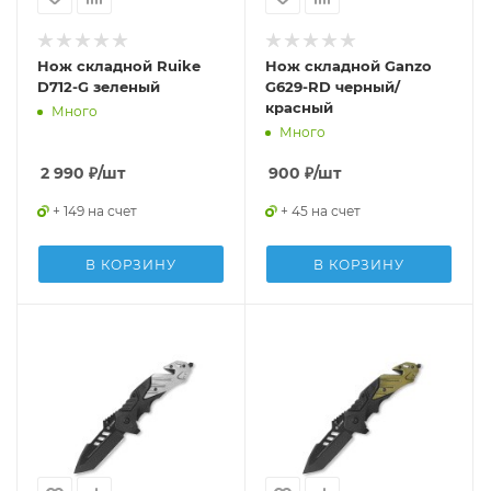
Нож складной Ruike
Нож складной Ganzo
D712-G зеленый
G629-RD черный/
красный
Много
Много
2 990
₽
/шт
900
₽
/шт
+ 149 на счет
+ 45 на счет
В КОРЗИНУ
В КОРЗИНУ