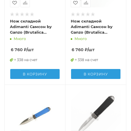
Нож складной
Нож складной
Adimanti Самсон by
Adimanti Самсон by
Ganzo (Brutalica
Ganzo (Brutalica
дизайн), Samson-OR
дизайн), Samson-BR
Много
Много
6 760
₽
/шт
6 760
₽
/шт
+ 338 на счет
+ 338 на счет
В КОРЗИНУ
В КОРЗИНУ