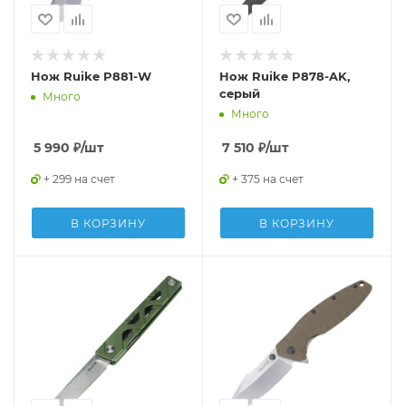
Нож Ruike P881-W
Нож Ruike P878-AK,
серый
Много
Много
5 990
₽
/шт
7 510
₽
/шт
+ 299 на счет
+ 375 на счет
В КОРЗИНУ
В КОРЗИНУ