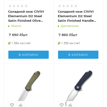
Складной нож CIVIVI
Складной нож CIVIVI
Elementum D2 Steel
Elementum D2 Steel
Satin Finished Olive
Satin Finished Handle
Micarta
G10 Ivory
Много
Достаточно
7 690
₽
/шт
7 860
₽
/шт
+ 384 на счет
+ 393 на счет
В КОРЗИНУ
В КОРЗИНУ