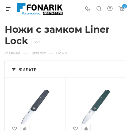
0
Ножи с замком Liner
Lock
362
—
—
Главная
Каталог
Ножи
ФИЛЬТР