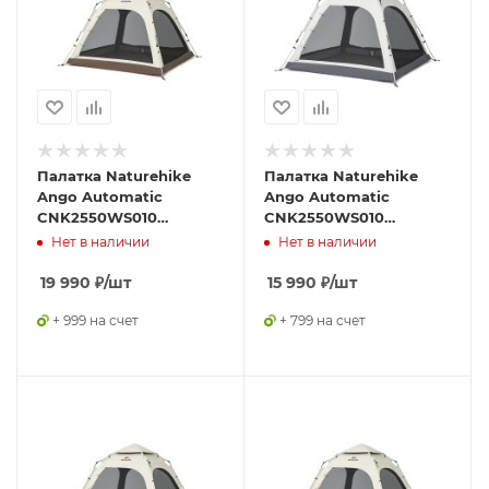
Палатка Naturehike
Палатка Naturehike
Ango Automatic
Ango Automatic
CNK2550WS010
CNK2550WS010
трёхместная, большая,
трёхместная, малая, c
Нет в наличии
Нет в наличии
c навесом, бежевая с
навесом, светло-серая
коричневым
с серым
19 990
₽
/шт
15 990
₽
/шт
+ 999 на счет
+ 799 на счет