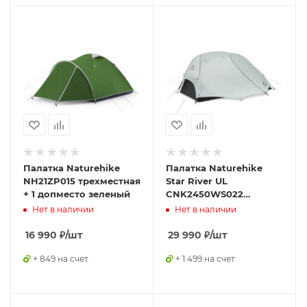
Палатка Naturehike
Палатка Naturehike
NH21ZP015 трехместная
Star River UL
+ 1 допместо зеленый
CNK2450WS022
двухместная серая
Нет в наличии
Нет в наличии
16 990
₽
/шт
29 990
₽
/шт
+ 849 на счет
+ 1 499 на счет