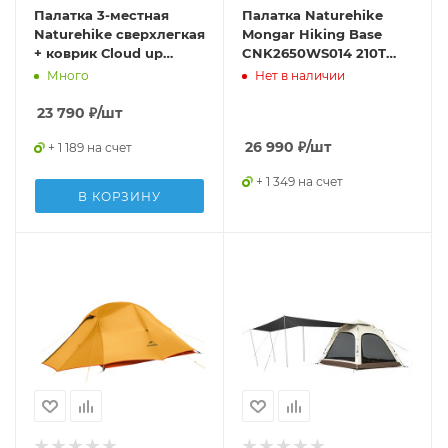
Палатка 3-местная
Палатка Naturehike
Naturehike сверхлегкая
Mongar Hiking Base
+ коврик Сloud up
CNK2650WS014 210T
NH18T030-T, 20D ,
трехместная, зеленый
Много
Нет в наличии
зеленый,
6927595765685
23 790
₽
/шт
26 990
₽
/шт
+ 1 189 на счет
+ 1 349 на счет
В КОРЗИНУ