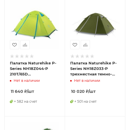
Палатка Naturehike P-
Палатка Naturehike P-
Series NH18Z044-P
Series NH18Z033-P
210T/65D
трехместная темно-
четырехместная,
зеленая, 6927595783665
Нет в наличии
Нет в наличии
зеленая, 6927595729687
11 640
₽
/шт
10 020
₽
/шт
+ 582 на счет
+ 501 на счет