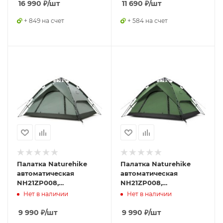
16 990
₽
/шт
11 690
₽
/шт
+ 849 на счет
+ 584 на счет
Палатка Naturehike
Палатка Naturehike
автоматическая
автоматическая
NH21ZP008,
NH21ZP008,
трехместная, серо-
трехместная, зеленая,
Нет в наличии
Нет в наличии
зеленая, 6927595777442
6976023922336
9 990
₽
/шт
9 990
₽
/шт