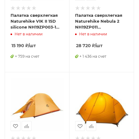
Палатка сверхлегкая
Палатка сверхлегкая
Naturehike VIK II 15D
Naturehike Nebula 2
silicone NH19ZP003-1
NH19ZP011
двухместная, белая,
двухместная, серая,
Нет в наличии
Нет в наличии
6927595749425
6927595745656
15 190
₽
/шт
28 720
₽
/шт
+ 759 на счет
+ 1 436 на счет