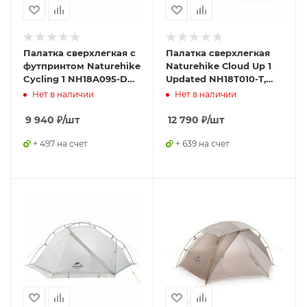
Палатка сверхлегкая с
Палатка сверхлегкая
футпринтом Naturehike
Naturehike Сloud Up 1
Cycling 1 NH18A095-D
Updated NH18T010-T,
210T одноместная,
210T одноместная с
Нет в наличии
Нет в наличии
голубая, 6927595701812
ковриком, зеленая,
6927595730539
9 940
₽
/шт
12 790
₽
/шт
+ 497 на счет
+ 639 на счет