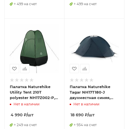
+ 499 на счет
+ 499 на счет
Палатка Naturehike
Палатка Naturehike
Utility Tent 210T
Tagar NH17T180-J
polyester NH17Z002-P,
двухместная синяя,
для переодевания,
6927595716182
Нет в наличии
Нет в наличии
зеленая, 6927595721445
4 990
₽
/шт
18 690
₽
/шт
+ 249 на счет
+ 934 на счет