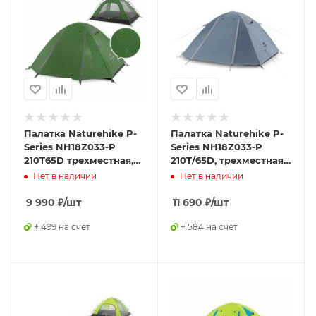
Палатка Naturehike P-
Палатка Naturehike P-
Series NH18Z033-P
Series NH18Z033-P
210T65D трехместная,
210T/65D, трехместная,
темно-зеленая,
серо-голубая,
Нет в наличии
Нет в наличии
6927595762639
6927595783634
9 990
₽
/шт
11 690
₽
/шт
+ 499 на счет
+ 584 на счет