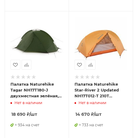
Палатка Naturehike
Палатка Naturehike
Tagar NH17T180-J
Star-River 2 Updated
двухместная зелёная,
NH17T012-T 210T
6927595793183
сверхлегкая
Нет в наличии
Нет в наличии
двухместная с
ковриком, оранжевая,
18 690
₽
/шт
14 670
₽
/шт
6927595716519
+ 934 на счет
+ 733 на счет