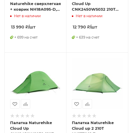
Naturehike сверхлегкая
Сloud Up
+ коврик NH18A095-D,
CNK2450WS032 210T
оранжевая,
одноместная
Нет в наличии
Нет в наличии
6927595701805
оранжевая,6927595798577
13 990
₽
/шт
12 790
₽
/шт
+ 699 на счет
+ 639 на счет
Палатка Naturehike
Палатка Naturehike
Сloud Up
Сloud up 2 210T