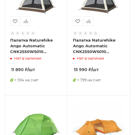
Палатка Naturehike
Палатка Naturehike
Ango Automatic
Ango Automatic
CNK2550WS010
CNK2550WS010
трёхместная, малая,
трёхместная, малая, c
Нет в наличии
Нет в наличии
бежевая с коричневым
навесом, бежевая с
коричневым
11 890
₽
/шт
15 990
₽
/шт
+ 594 на счет
+ 799 на счет