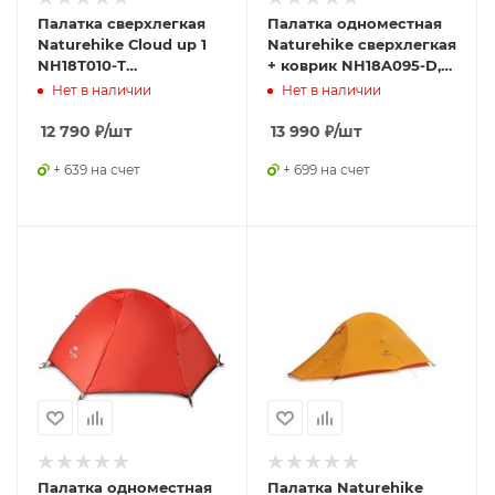
Палатка сверхлегкая
Палатка одноместная
Naturehike Сloud up 1
Naturehike сверхлегкая
NH18T010-T
+ коврик NH18A095-D,
одноместная с
оранжевая,
Нет в наличии
Нет в наличии
ковриком, оранжевая,
6927595701836
6927595730546
12 790
₽
/шт
13 990
₽
/шт
+ 639 на счет
+ 699 на счет
Палатка одноместная
Палатка Naturehike