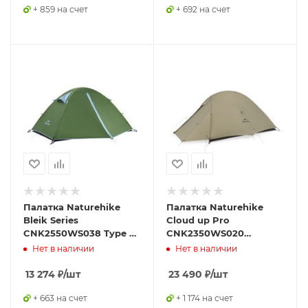
+ 859 на счет
+ 692 на счет
Палатка Naturehike
Палатка Naturehike
Bleik Series
Cloud up Pro
CNK2550WS038 Type A,
CNK2350WS020
двухместная, зеленая
одноместная песочный
Нет в наличии
Нет в наличии
13 274
₽
/шт
23 490
₽
/шт
+ 663 на счет
+ 1 174 на счет