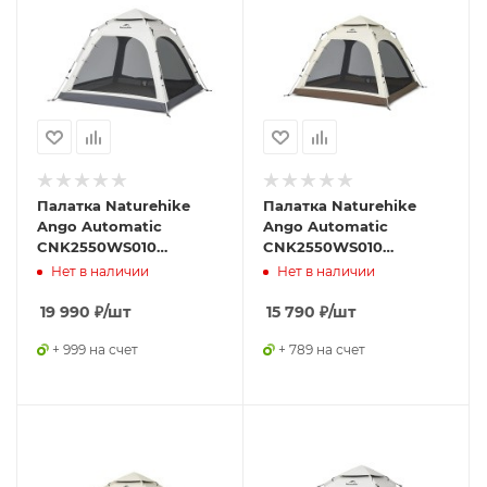
Палатка Naturehike
Палатка Naturehike
Ango Automatic
Ango Automatic
CNK2550WS010
CNK2550WS010
трёхместная, большая,
трёхместная, большая,
Нет в наличии
Нет в наличии
c навесом, светло-
бежевая с коричневым
серая с серым
19 990
₽
/шт
15 790
₽
/шт
+ 999 на счет
+ 789 на счет