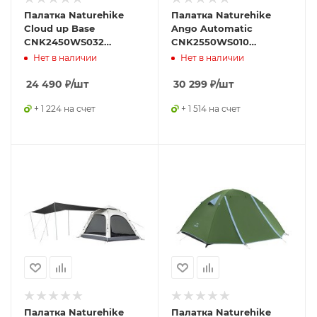
Палатка Naturehike
Палатка Naturehike
Cloud up Base
Ango Automatic
CNK2450WS032
CNK2550WS010
трехместная
четырехместная, c
Нет в наличии
Нет в наличии
оранжевый
навесом, бежевая с
коричневым
24 490
₽
/шт
30 299
₽
/шт
+ 1 224 на счет
+ 1 514 на счет
Палатка Naturehike
Палатка Naturehike