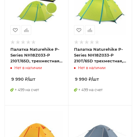
Палатка Naturehike P-
Палатка Naturehike P-
Series NH18Z033-P
Series NH18Z033-P
210T/65D, трехместная,
210T/65D трехместная,
светло-зеленая,
зеленая 3,
Нет в наличии
Нет в наличии
6975641887492
6927595729649
9 990
₽
/шт
9 990
₽
/шт
+ 499 на счет
+ 499 на счет