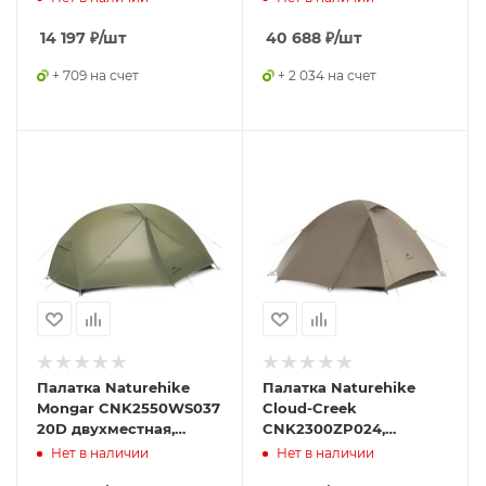
14 197
₽
/шт
40 688
₽
/шт
+ 709 на счет
+ 2 034 на счет
Палатка Naturehike
Палатка Naturehike
Mongar CNK2550WS037
Cloud-Creek
20D двухместная,
CNK2300ZP024,
зеленый
двухместная, Vinyl
Нет в наличии
Нет в наличии
Edition, бежевый