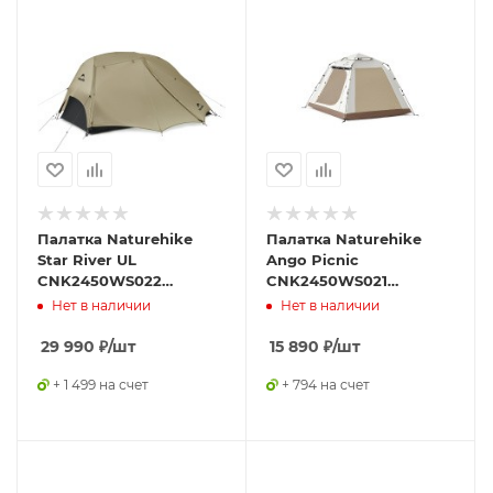
Палатка Naturehike
Палатка Naturehike
Star River UL
Ango Picnic
CNK2450WS022
CNK2450WS021
двухместная бежевая
трёхместная c навесом
Нет в наличии
Нет в наличии
бежевая c черным
29 990
₽
/шт
15 890
₽
/шт
+ 1 499 на счет
+ 794 на счет