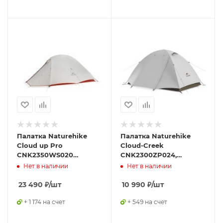
Палатка Naturehike
Палатка Naturehike
Cloud up Pro
Cloud-Creek
CNK2350WS020
CNK2300ZP024,
одноместная светло-
двухместная белый
Нет в наличии
Нет в наличии
серый
23 490
₽
/шт
10 990
₽
/шт
+ 1 174 на счет
+ 549 на счет