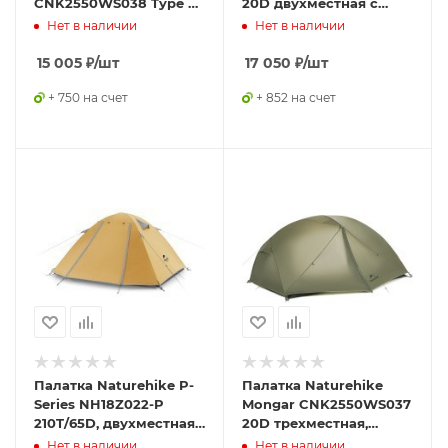
CNK2550WS038 Type A,
20D двухместная с
трехместная, зеленая
ковриком, синяя
Нет в наличии
Нет в наличии
15 005
₽
/шт
17 050
₽
/шт
+ 750 на счет
+ 852 на счет
Палатка Naturehike P-
Палатка Naturehike
Series NH18Z022-P
Mongar CNK2550WS037
210T/65D, двухместная,
20D трехместная,
желтая
зеленый
Нет в наличии
Нет в наличии