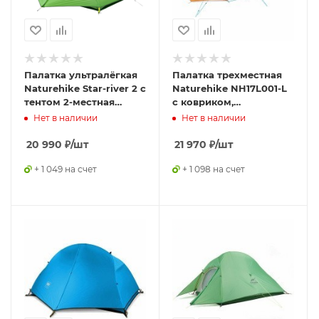
Палатка ультралёгкая
Палатка трехместная
Naturehike Star-river 2 с
Naturehike NH17L001-L
тентом 2-местная
с ковриком,
Green, 6927595716496
оранжевая,
Нет в наличии
Нет в наличии
6927595724729
20 990
₽
/шт
21 970
₽
/шт
+ 1 049 на счет
+ 1 098 на счет