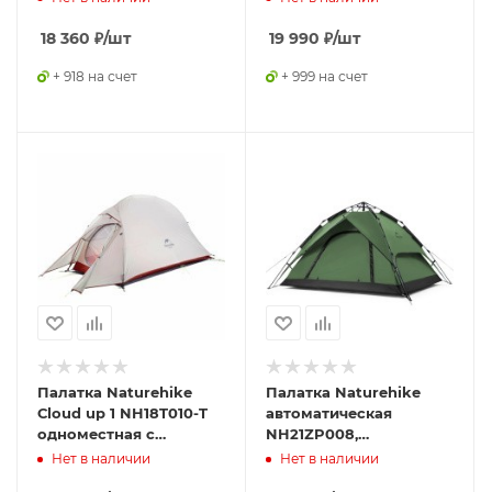
ковриком, серо-
ковриком, серая,
красная, 6927595730560
6927595724668
18 360
₽
/шт
19 990
₽
/шт
+ 918 на счет
+ 999 на счет
Палатка Naturehike
Палатка Naturehike
Сloud up 1 NH18T010-T
автоматическая
одноместная с
NH21ZP008,
ковриком , серо-
четырехместная,
Нет в наличии
Нет в наличии
красная, 6927595730522
зеленая, 6976023920660