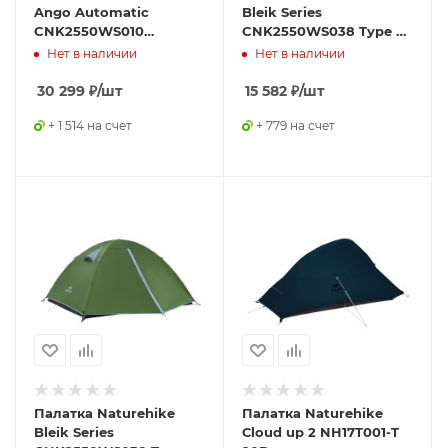
Ango Automatic
Bleik Series
CNK2550WS010
CNK2550WS038 Type B,
четырехместная, c
трехместная, зеленая
Нет в наличии
Нет в наличии
навесом, серая
30 299
₽
/шт
15 582
₽
/шт
+ 1 514 на счет
+ 779 на счет
Палатка Naturehike
Палатка Naturehike
Bleik Series
Сloud up 2 NH17T001-T