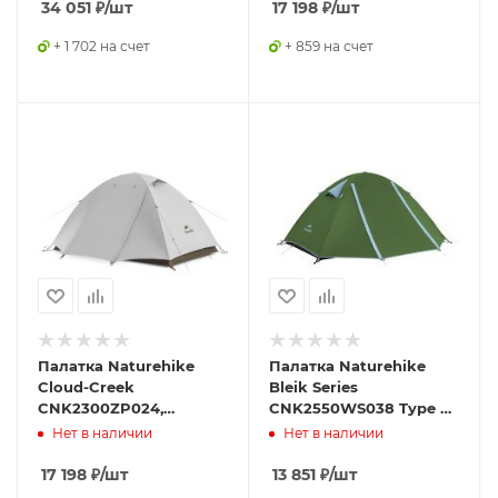
34 051
₽
/шт
17 198
₽
/шт
+ 1 702 на счет
+ 859 на счет
Палатка Naturehike
Палатка Naturehike
Cloud-Creek
Bleik Series
CNK2300ZP024,
CNK2550WS038 Type B,
двухместная, Vinyl
двухместная, зеленая
Нет в наличии
Нет в наличии
Edition, белый
17 198
₽
/шт
13 851
₽
/шт