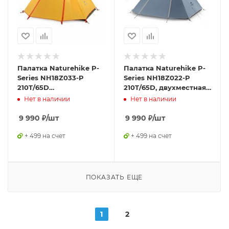
Палатка Naturehike P-
Палатка Naturehike P-
Series NH18Z033-P
Series NH18Z022-P
210T/65D
210T/65D, двухместная,
оранжевая,6927595729656
серо-голубая,
Нет в наличии
Нет в наличии
6927595783597
9 990
₽
/шт
9 990
₽
/шт
+ 499 на счет
+ 499 на счет
ПОКАЗАТЬ ЕЩЕ
1
2