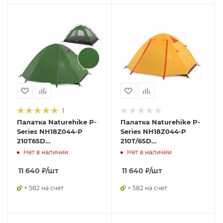
1
Палатка Naturehike P-
Палатка Naturehike P-
Series NH18Z044-P
Series NH18Z044-P
210T65D
210T/65D
четырехместная,
четырехместная,
Нет в наличии
Нет в наличии
темно-зеленая,
оранжевая,
6927595762646
6927595729694
11 640
₽
/шт
11 640
₽
/шт
+ 582 на счет
+ 582 на счет