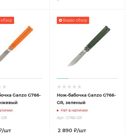
 обзор
Видео обзор
очка Ganzo G766-
Нож-бабочка Ganzo G766-
анжевый
GR, зеленый
аличии
Нет в наличии
6-OR
Арт.: G766-GR
₽
/шт
2 890
₽
/шт