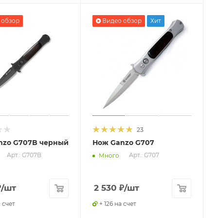
 обзор
Видео обзор
Хит
23
nzo G707B черный
Нож Ganzo G707
Арт.: G707B
Арт.: G707
Много
₽
/шт
2 530
₽
/шт
а счет
+ 126 на счет