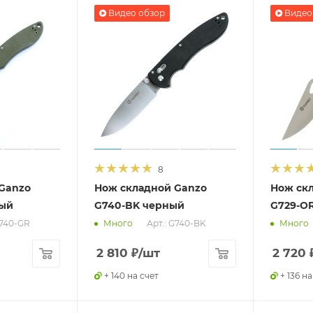
Видео обзор
Видео
8
Ganzo
Нож складной Ganzo
Нож ск
ный
G740-BK черный
G729-O
G740-GR
Арт.: G740-BK
Много
Много
2 810
₽
/шт
2 720
+ 140 на счет
+ 136 на