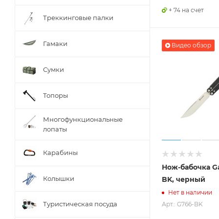
+ 74 на счет
Треккинговые палки
Гамаки
Видео обзор
Сумки
Топоры
Многофункциональные
лопаты
Карабины
Нож-бабочка G
Колышки
BK, черный
Нет в наличии
Туристическая посуда
Арт.: G766-BK