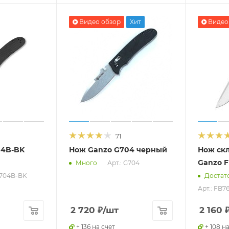
Видео обзор
Хит
Видео
71
04B-BK
Нож Ganzo G704 черный
Нож скл
Ganzo 
Арт.: G704
Много
G704B-BK
Достат
Арт.: FB7
2 720
₽
/шт
2 160
+ 136 на счет
+ 108 н