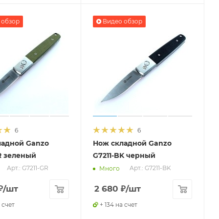
 обзор
Видео обзор
6
6
ладной Ganzo
Нож складной Ganzo
R зеленый
G7211-BK черный
Арт.: G7211-GR
Арт.: G7211-BK
Много
₽
/шт
2 680
₽
/шт
 счет
+ 134 на счет