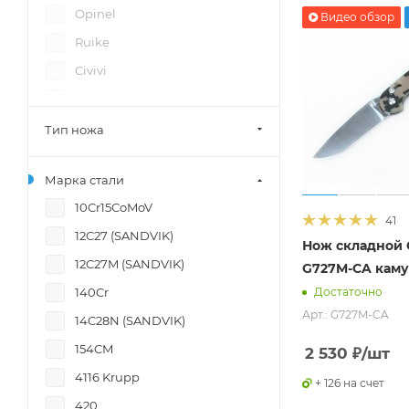
Opinel
Видео обзор
Ruike
Civivi
Vostron
SRM
Тип ножа
Bestech
Марка стали
Sencut
10Cr15CoMoV
Sanrenmu
41
12C27 (SANDVIK)
Нож складной 
12C27M (SANDVIK)
G727M-CA кам
140Cr
Достаточно
Арт.: G727M-CA
14C28N (SANDVIK)
154CM
2 530
₽
/шт
4116 Krupp
+ 126 на счет
420