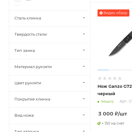
440
Видео обзор
440C
Сталь клинка
440А
Твердость стали
4Cr15N
5CR15
Тип замка
7CR17
8CR13
Материал рукояти
8CR14
9CR14
Цвет рукояти
Нож Ganzo G72
9Cr18MoV
черный
Покрытие клинка
AUS8
Арт.: 
Много
CPM-S35VN
3 000
₽
/шт
Вид ножа
D2
+ 150 на счет
K110
Тип заточки