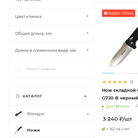
N690
Видео обзор
Nitro-V
Цвет клинка
VG-10
XC90
Общая длина, мм
Х12МФ
Длина в сложенном виде, мм
Чехол / ножны
13
Нож складной 
КАТАЛОГ
G720-B черны
А
Достаточно
Фонари
3 240
₽
/шт
+ 162 на счет
Ножи