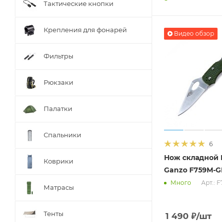
Тактические кнопки
Крепления для фонарей
Видео обзор
Фильтры
Рюкзаки
Палатки
Спальники
6
Нож складной F
Коврики
Ganzo F759M-G
Арт.: 
Много
Матрасы
Тенты
1 490
₽
/шт