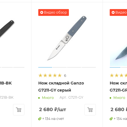
Видео обзор
Видео
6
1B-BK
Нож складной Ganzo
Нож ск
G7211-GY серый
G7211-G
G721B-BK
Арт.: G7211-GY
Много
Много
2 680
₽
/шт
2 680
+ 134 на счет
+ 134 на