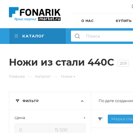
О НАС
КУПИТЬ
КАТАЛОГ
Ножи из стали 440C
209
—
—
Главная
Каталог
Ножи
По дате создани
ФИЛЬТР
Цена
Марка ста