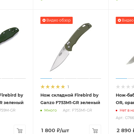
Видео обзор
Видео
1
irebird by
Нож складной Firebird by
Нож-баб
R зеленый
Ganzo F753M1-GR зеленый
OR, ор
F759M-GR
Арт.: F753M1-GR
Много
Нет в н
Арт.: G76
1 800
₽
/шт
2 890