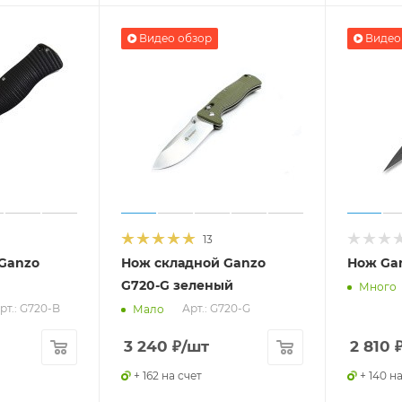
Видео обзор
Видео
13
Ganzo
Нож складной Ganzo
Нож Ga
й
G720-G зеленый
Много
рт.: G720-B
Арт.: G720-G
Мало
3 240
₽
/шт
2 810
+ 162 на счет
+ 140 н