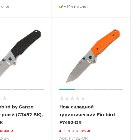
а счет
+ 144 на счет
ebird by Ganzo
Нож складной
ерный (G7492-BK),
туристический Firebird
K
F7492-OR
аличии
Нет в наличии
92-BK
Арт.: F7492-OR