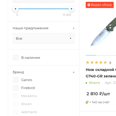
Видео обзор
0
15 500
Наши предложения
Все
В наличии
8
Нож складной 
Бренд
G740-GR зеле
Ganzo
Арт.: 
Много
Firebird
2 810
₽
/шт
Morakniv
+ 140 на счет
Roxon
Adimanti