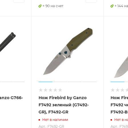
+ 90 на счет
+ 144 н
anzo G766-
Нож Firebird by Ganzo
Нож Fir
F7492 зеленый (G7492-
F7492 ч
GR), F7492-GR
F7492-B
Нет в наличии
Нет в н
Арт.: F7492-GR
Арт.: F74