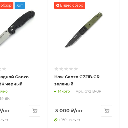
 обзор
Хит
Видео обзор
ладной Ganzo
Нож Ganzo G721B-GR
BK черный
зеленый
Арт.: G721B-GR
очно
Много
7M-BK
₽
/шт
3 000
₽
/шт
 счет
+ 150 на счет