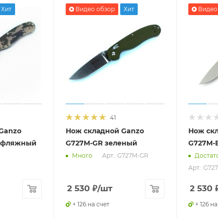
Хит
Видео обзор
Хит
Видео
41
Ganzo
Нож складной Ganzo
Нож ск
уфляжный
G727M-GR зеленый
G727M-
Арт.: G727M-GR
Много
Достат
Арт.: G72
2 530
₽
/шт
2 530
+ 126 на счет
+ 126 на