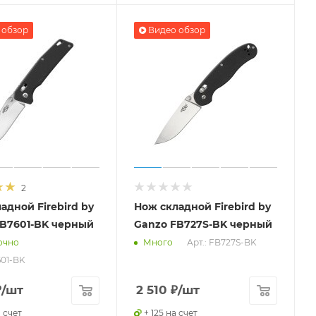
 обзор
Видео обзор
2
адной Firebird by
Нож складной Firebird by
FB7601-BK черный
Ganzo FB727S-BK черный
Арт.: FB727S-BK
очно
Много
601-BK
₽
/шт
2 510
₽
/шт
а счет
+ 125 на счет