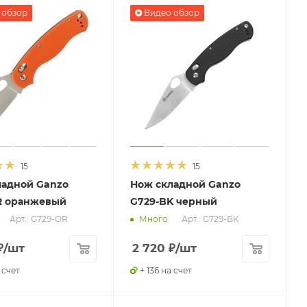
 обзор
Видео обзор
15
15
ладной Ganzo
Нож складной Ganzo
R оранжевый
G729-BK черный
Арт.: G729-OR
Арт.: G729-BK
Много
₽
/шт
2 720
₽
/шт
 счет
+ 136 на счет