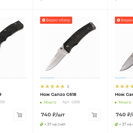
Видео обзор
Видео
5
9
Нож Ganzo G618
Нож Gan
619
Арт.: G618
Много
Много
740
₽
/шт
740
₽
+ 37 на счет
+ 37 на