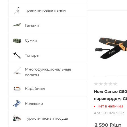
Треккинговые палки
Гамаки
Сумки
Топоры
Многофункциональные
лопаты
Карабины
Нож Ganzo G801
паракордом, G
Колышки
Нет в наличии
Арт.: G8012V2-OR
Туристическая посуда
2 590
₽
/шт