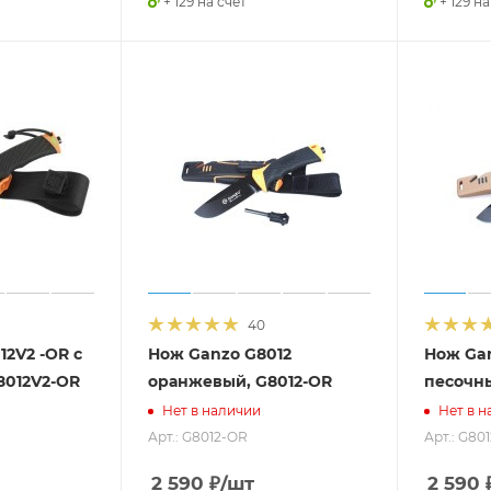
+ 129 на счет
+ 129 на
40
2V2 -OR c
Нож Ganzo G8012
Нож Gan
8012V2-OR
оранжевый, G8012-OR
песочн
Нет в наличии
Нет в н
Арт.: G8012-OR
Арт.: G80
2 590
₽
/шт
2 590