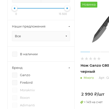
Новинка
0
15 500
Наши предложения
Все
В наличии
Нож Ganzo G8
Бренд
черный
Ganzo
Арт.: 
Много
Firebird
Morakniv
2 990
₽
/шт
Roxon
+ 149 на счет
Adimanti