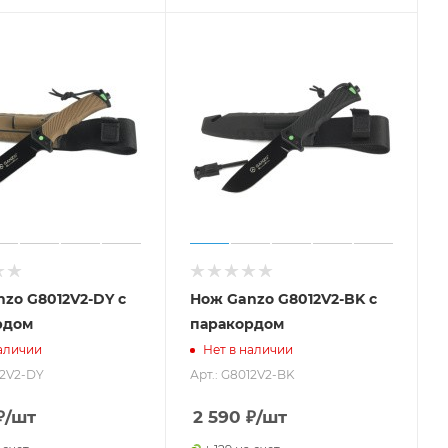
zo G8012V2-DY с
Нож Ganzo G8012V2-BK с
рдом
паракордом
аличии
Нет в наличии
12V2-DY
Арт.: G8012V2-BK
₽
/шт
2 590
₽
/шт