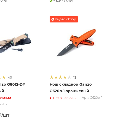
 счет
+ 129 на счет
Видео обзор
40
13
zo G8012-DY
Нож складной Ganzo
ый
G620o-1 оранжевый
Арт.: G620o-1
аличии
Нет в наличии
12-DY
₽
/шт