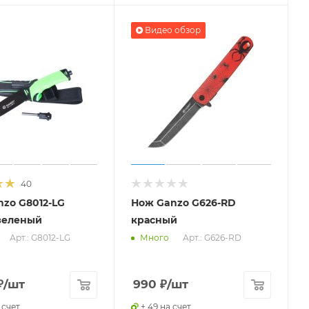
Видео обзор
40
zo G8012-LG
Нож Ganzo G626-RD
зеленый
красный
Арт.: G8012-LG
Арт.: G626-RD
Много
₽
/шт
990
₽
/шт
 счет
+ 49 на счет