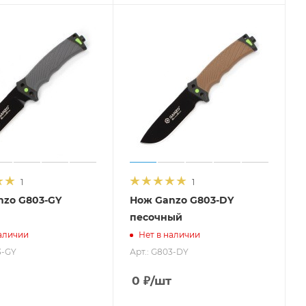
1
1
nzo G803-GY
Нож Ganzo G803-DY
песочный
аличии
Нет в наличии
3-GY
Арт.: G803-DY
0
₽
/шт