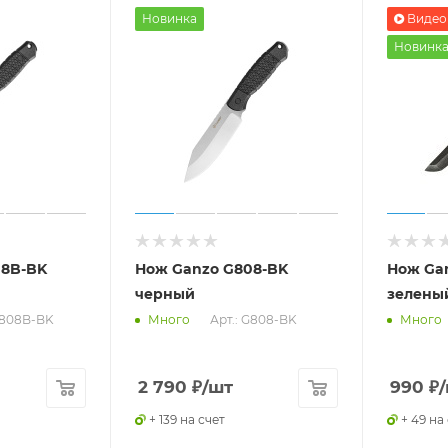
Новинка
Видео
Новинк
08B-BK
Нож Ganzo G808-BK
Нож Ga
черный
зелены
G808B-BK
Арт.: G808-BK
Много
Много
2 790
₽
/шт
990
₽
+ 139 на счет
+ 49 на