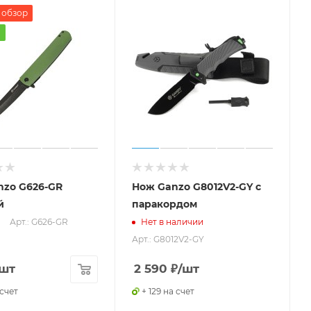
 обзор
а
nzo G626-GR
Нож Ganzo G8012V2-GY с
й
паракордом
Арт.: G626-GR
Нет в наличии
Арт.: G8012V2-GY
/шт
2 590
₽
/шт
 счет
+ 129 на счет