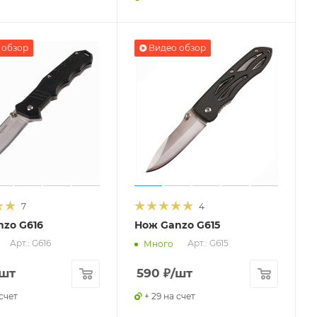
 обзор
Видео обзор
7
4
zo G616
Нож Ganzo G615
Арт.: G616
Арт.: G615
Много
/шт
590
₽
/шт
 счет
+ 29 на счет