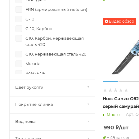
FRN (армированный нейлон)
G-10
Видео обзор
G-10, Карбон
G10, Карбон, нержавеющая
сталь 420
G10, нержавеющая сталь 420
Micarta
PA66 + GF
TPE (синтетическая резина)
Цвет рукояти
АБС
Нож Ganzo G62
Алюминий
Покрытие клинка
серый самурай
Алюминий, дерево
Арт.: 
Много
Вид ножа
Бук
990
₽
/шт
Дерево
+ 49 на счет
Тип заточки