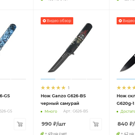
Видео обзор
Видео
1
6-GS
Нож Ganzo G626-BS
Нож ск
черный самурай
G620g-1
G626-GS
Арт.: G626-BS
Много
Достат
990
₽
/шт
840
₽
+ 49 на счет
+ 42 на