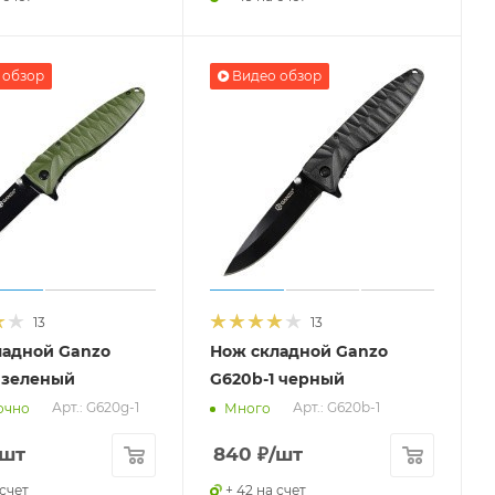
 обзор
Видео обзор
13
13
ладной Ganzo
Нож складной Ganzo
 зеленый
G620b-1 черный
Арт.: G620g-1
Арт.: G620b-1
очно
Много
/шт
840
₽
/шт
 счет
+ 42 на счет