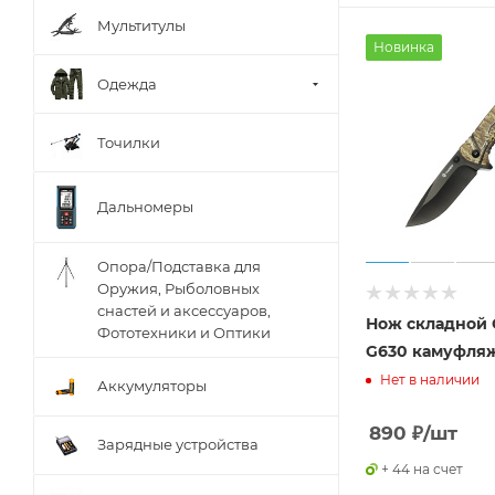
Пластик
Мультитулы
Полиамид
Новинка
Полимер
Одежда
Полипропилен
Точилки
Полипропилен + алюминий
ПП + алюминий
Дальномеры
ПП+ТПР
Резина
Опора/Подставка для
Резинопластик
Оружия, Рыболовных
снастей и аксессуаров,
Сталь 10Cr15CoMoV
Нож складной 
Фототехники и Оптики
G630 камуфля
Сталь 3Cr13
Нет в наличии
Аккумуляторы
Сталь 3Cr14N
Сталь 8Cr13Mov
890
₽
/шт
Зарядные устройства
Стекловолокно
+ 44 на счет
Стеклотекстолит G-10