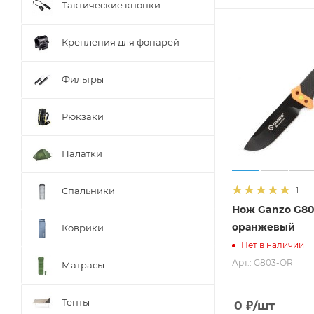
Тактические кнопки
Термопластик
Титан, G-10
Крепления для фонарей
Титановый сплав TC4
Фильтры
Рюкзаки
Палатки
Спальники
1
Нож Ganzo G80
оранжевый
Коврики
Нет в наличии
Арт.: G803-OR
Матрасы
Тенты
0
₽
/шт