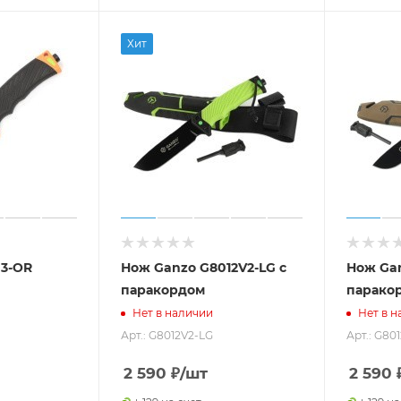
Хит
3-OR
Нож Ganzo G8012V2-LG с
Нож Gan
паракордом
парако
Нет в наличии
Нет в н
Арт.: G8012V2-LG
Арт.: G80
2 590
₽
/шт
2 590