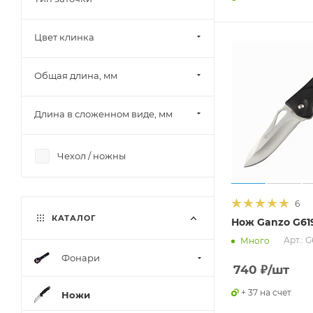
Дерево, Пластик
Дерево, сталь
Цвет клинка
Дуб
Карбон
Общая длина, мм
Кожа и титан
Кожа, стеклотекстолит G-10
Длина в сложенном виде, мм
Микарта
Микарта, нержавеющая
Чехол / ножны
сталь 420
Микарта, сталь, G-10
6
Нейлон
КАТАЛОГ
Нож Ganzo G61
Нейлон, Стекловолокно
Арт.: G
Много
Нержавеющая сталь
Фонари
740
₽
/шт
Нержавеющая сталь 420
+ 37 на счет
Ножи
Нержавеющая сталь, G-10