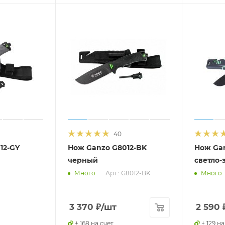
40
12-GY
Нож Ganzo G8012-BK
Нож Gan
черный
светло-
Арт.: G8012-BK
Много
Много
3 370
₽
/шт
2 590
+ 168 на счет
+ 129 на