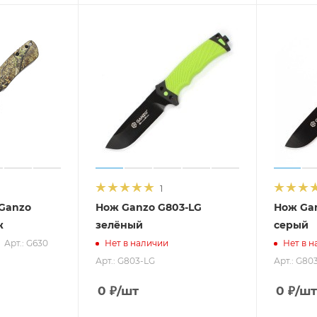
1
Ganzo
Нож Ganzo G803-LG
Нож Ga
ж
зелёный
серый
Арт.: G630
Нет в наличии
Нет в н
Арт.: G803-LG
Арт.: G80
0
₽
/шт
0
₽
/шт