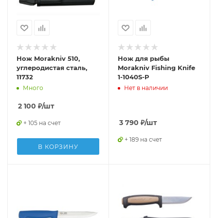
Нож Morakniv 510,
Нож для рыбы
углеродистая сталь,
Morakniv Fishing Knife
11732
1-1040S-P
Много
Нет в наличии
2 100
₽
/шт
3 790
₽
/шт
+ 105 на счет
+ 189 на счет
В КОРЗИНУ