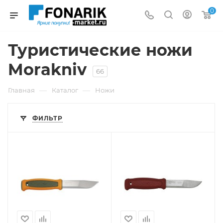
0
Туристические ножи
Morakniv
66
—
—
Главная
Каталог
Ножи
ФИЛЬТР