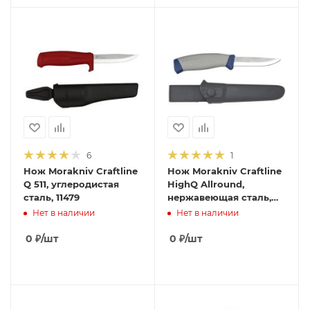
6
1
Нож Morakniv Craftline
Нож Morakniv Craftline
Q 511, углеродистая
HighQ Allround,
сталь, 11479
нержавеющая сталь,
11672
Нет в наличии
Нет в наличии
0
₽
/шт
0
₽
/шт