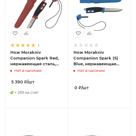
1
Нож Morakniv
Нож Morakniv
Companion Spark Red,
Companion Spark (S)
нержавеющая сталь,
Blue, нержавеющая
13571
сталь, 13572
Нет в наличии
Нет в наличии
5 390
₽
/шт
0
₽
/шт
+ 269 на счет