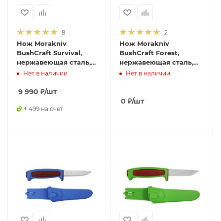
8
2
Нож Morakniv
Нож Morakniv
BushCraft Survival,
BushCraft Forest,
нержавеющая сталь,
нержавеющая сталь,
черный, 11835
11602
Нет в наличии
Нет в наличии
9 990
₽
/шт
0
₽
/шт
+ 499 на счет