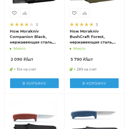
5
3
Нож Morakniv
Нож Morakniv
Companion Black,
BushCraft Forest,
нержавеющая сталь,
нержавеющая сталь,
12141
рез. рукоять, 12493
Много
Много
2 090
₽
/шт
5 790
₽
/шт
+ 104 на счет
+ 289 на счет
В КОРЗИНУ
В КОРЗИНУ