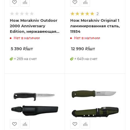
2
Нож Morakniv Outdoor
Нож Morakniv Original 1
2000 Anniversary
ламинированная сталь,
Edition, нержавеющая
11934
сталь, 13949
Нет в наличии
Нет в наличии
5 390
₽
/шт
12 990
₽
/шт
+ 269 на счет
+ 649 на счет