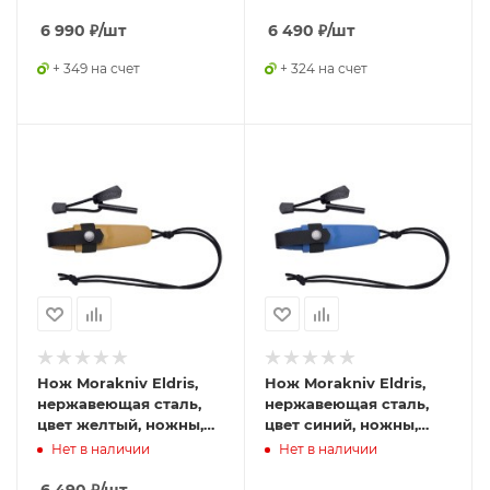
6 990
₽
/шт
6 490
₽
/шт
+ 349 на счет
+ 324 на счет
Нож Morakniv Eldris,
Нож Morakniv Eldris,
нержавеющая сталь,
нержавеющая сталь,
цвет желтый, ножны,
цвет синий, ножны,
шнурок, огниво, 13523
шнурок, огниво, 13522
Нет в наличии
Нет в наличии