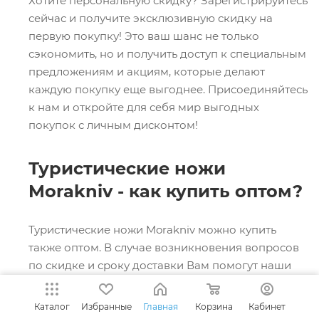
Хотите персональную скидку? Зарегистрируйтесь
сейчас и получите эксклюзивную скидку на
первую покупку! Это ваш шанс не только
сэкономить, но и получить доступ к специальным
предложениям и акциям, которые делают
каждую покупку еще выгоднее. Присоединяйтесь
к нам и откройте для себя мир выгодных
покупок с личным дисконтом!
Туристические ножи
Morakniv - как купить оптом?
Туристические ножи Morakniv можно купить
также оптом. В случае возникновения вопросов
по скидке и сроку доставки Вам помогут наши
менеджеры. Для этого достаточно оставить
заявку на скидку на оптовый заказ или
Каталог
Избранные
Главная
Корзина
Кабинет
позвонить по номеру телефона
+7 (495) 646-13-69