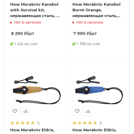
Нож Morakniv Kansbol
Нож Morakniv Kansbol
with Survival kit,
Burnt Orange,
нержавеющая сталь, с
нержавеющая сталь,
огнивом, 13913
крепление Multi-Mount,
Нет в наличии
Нет в наличии
13507
8 290
₽
/шт
7 990
₽
/шт
+ 414 на счет
+ 399 на счет
5
5
Нож Morakniv Eldris,
Нож Morakniv Eldris,