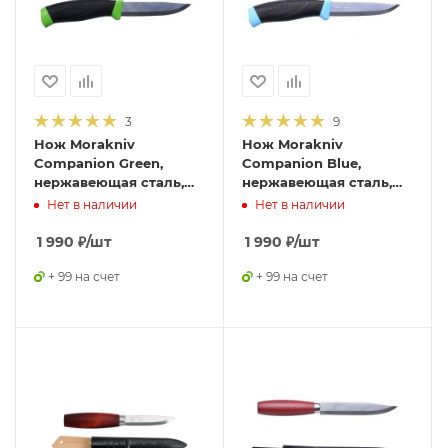
3
9
Нож Morakniv
Нож Morakniv
Companion Green,
Companion Blue,
нержавеющая сталь,
нержавеющая сталь,
цвет зеленый, 12158
12159
Нет в наличии
Нет в наличии
1 990
₽
/шт
1 990
₽
/шт
+ 99 на счет
+ 99 на счет