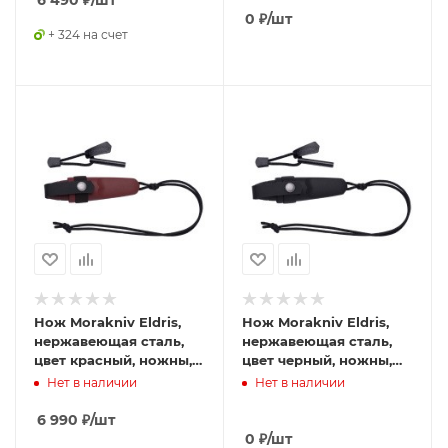
6 490
₽
/шт
0
₽
/шт
+ 324 на счет
Нож Morakniv Eldris,
Нож Morakniv Eldris,
нержавеющая сталь,
нержавеющая сталь,
цвет красный, ножны,
цвет черный, ножны,
шнурок, огниво, 13524
шнурок, огниво, 13525
Нет в наличии
Нет в наличии
6 990
₽
/шт
0
₽
/шт