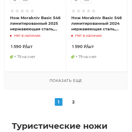
Нож Morakniv Basic 546
Нож Morakniv Basic 546
лимитированный 2025
лимитированный 2024
нержавеющая сталь,
нержавеющая сталь,
пласт. ручка (синяя)
пласт. ручка (зеленая)
Нет в наличии
Нет в наличии
красная вставка
терракотовая вставка,
14282
1 590
₽
/шт
1 590
₽
/шт
+ 79 на счет
+ 79 на счет
ПОКАЗАТЬ ЕЩЕ
1
2
Туристические ножи