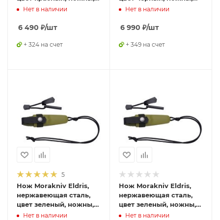
шнурок, огниво,12630
шнурок, огниво,12629
Нет в наличии
Нет в наличии
6 490
₽
/шт
6 990
₽
/шт
+ 324 на счет
+ 349 на счет
5
Нож Morakniv Eldris,
Нож Morakniv Eldris,
нержавеющая сталь,
нержавеющая сталь,
цвет зеленый, ножны,
цвет зеленый, ножны,
шнурок, огниво,12633
шнурок, огниво, 13521
Нет в наличии
Нет в наличии