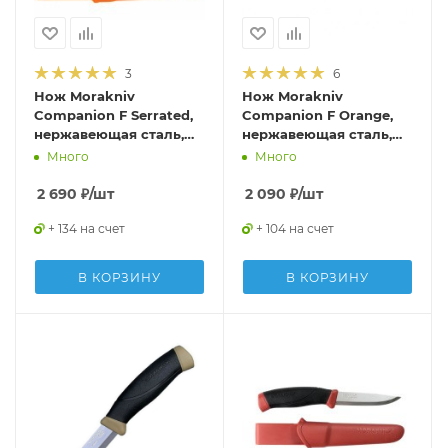
3
6
Нож Morakniv
Нож Morakniv
Companion F Serrated,
Companion F Orange,
нержавеющая сталь,
нержавеющая сталь,
11829
прорезиненная
Много
Много
рукоять с оранжевыми
накладкам, 11824
2 690
₽
/шт
2 090
₽
/шт
+ 134 на счет
+ 104 на счет
В КОРЗИНУ
В КОРЗИНУ