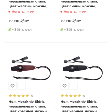
нержавеющая сталь,
нержавеющая сталь,
цвет желтый, ножны,
цвет синий, ножны,
шнурок, огниво,12632
шнурок, огниво,12631
Нет в наличии
Нет в наличии
6 990
₽
/шт
6 990
₽
/шт
+ 349 на счет
+ 349 на счет
5
5
Нож Morakniv Eldris,
Нож Morakniv Eldris,
нержавеющая сталь,
нержавеющая сталь,
цвет красный, ножны,
цвет черный, ножны,