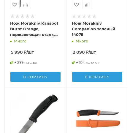
Нож Morakniv Kansbol
Нож Morakniv
Burnt Orange,
Companion зеленый
нержавеющая сталь,
14075
13505
Много
Много
5 990
₽
/шт
2 090
₽
/шт
+ 299 на счет
+ 104 на счет
В КОРЗИНУ
В КОРЗИНУ