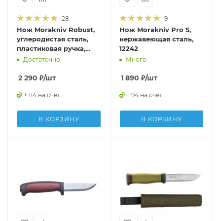
28
9
Нож Morakniv Robust,
Нож Morakniv Pro S,
углеродистая сталь,
нержавеющая сталь,
пластиковая ручка,
12242
12249
Достаточно
Много
2 290
₽
/шт
1 890
₽
/шт
+ 114 на счет
+ 94 на счет
В КОРЗИНУ
В КОРЗИНУ