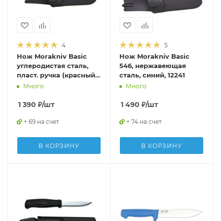
4
5
Нож Morakniv Basic
Нож Morakniv Basic
углеродистая сталь,
546, нержавеющая
пласт. ручка (красный),
сталь, синий, 12241
12147
Много
Много
1 390
₽
/шт
1 490
₽
/шт
+ 69 на счет
+ 74 на счет
В КОРЗИНУ
В КОРЗИНУ