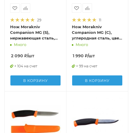
29
11
Нож Morakniv
Нож Morakniv
Companion MG (S),
Companion MG (C),
нержавеющая сталь,
углеродная сталь, цвет
цвет хаки, 11827
хаки, 11863
Много
Много
2 090
₽
/шт
1 990
₽
/шт
+ 104 на счет
+ 99 на счет
В КОРЗИНУ
В КОРЗИНУ