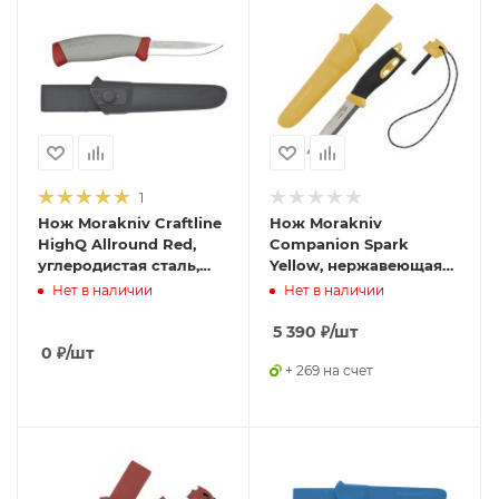
1
Нож Morakniv Craftline
Нож Morakniv
HighQ Allround Red,
Companion Spark
углеродистая сталь,
Yellow, нержавеющая
11675
сталь, 13573
Нет в наличии
Нет в наличии
5 390
₽
/шт
0
₽
/шт
+ 269 на счет